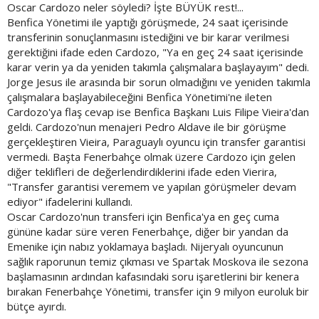
Oscar Cardozo neler söyledi? İşte BÜYÜK rest!...
Benfica Yönetimi ile yaptığı görüşmede, 24 saat içerisinde
transferinin sonuçlanmasını istediğini ve bir karar verilmesi
gerektiğini ifade eden Cardozo, "Ya en geç 24 saat içerisinde
karar verin ya da yeniden takımla çalışmalara başlayayım" dedi.
Jorge Jesus ile arasında bir sorun olmadığını ve yeniden takımla
çalışmalara başlayabileceğini Benfica Yönetimi'ne ileten
Cardozo'ya flaş cevap ise Benfica Başkanı Luis Filipe Vieira'dan
geldi. Cardozo'nun menajeri Pedro Aldave ile bir görüşme
gerçekleştiren Vieira, Paraguaylı oyuncu için transfer garantisi
vermedi. Başta Fenerbahçe olmak üzere Cardozo için gelen
diğer teklifleri de değerlendirdiklerini ifade eden Vierira,
"Transfer garantisi veremem ve yapılan görüşmeler devam
ediyor" ifadelerini kullandı.
Oscar Cardozo'nun transferi için Benfica'ya en geç cuma
gününe kadar süre veren Fenerbahçe, diğer bir yandan da
Emenike için nabız yoklamaya başladı. Nijeryalı oyuncunun
sağlık raporunun temiz çıkması ve Spartak Moskova ile sezona
başlamasının ardından kafasındaki soru işaretlerini bir kenera
bırakan Fenerbahçe Yönetimi, transfer için 9 milyon euroluk bir
bütçe ayırdı.