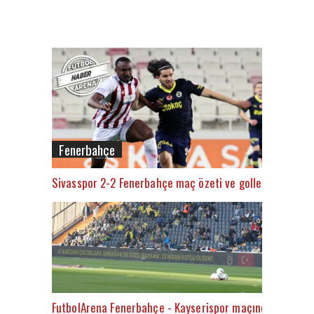
Fenerbahçe
Sivasspor 2-2 Fenerbahçe maç özeti ve golleri (İZLE)
FutbolArena Fenerbahçe - Kayserispor maçında