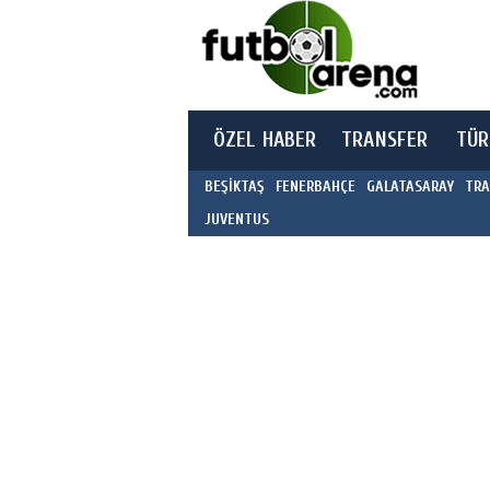
ÖZEL HABER
TRANSFER
TÜR
BEŞİKTAŞ
FENERBAHÇE
GALATASARAY
TRA
JUVENTUS