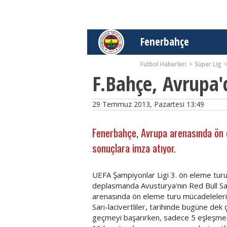
Fenerbahçe
Futbol Haberleri
Süper Lig
F.Bahçe, Avrupa'
29 Temmuz 2013, Pazartesi 13:49
Fenerbahçe, Avrupa arenasında ön 
sonuçlara imza atıyor.
UEFA Şampiyonlar Ligi 3. ön eleme tu
deplasmanda Avusturya'nın Red Bull Sa
arenasında ön eleme turu mücadelelerin
Sarı-lacivertliler, tarihinde bugüne de
geçmeyi başarırken, sadece 5 eşleşmede