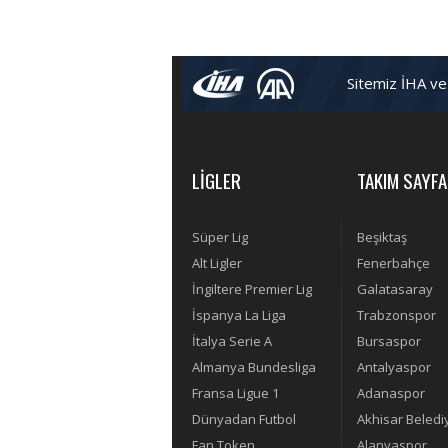
Sitemiz İHA ve
LİGLER
TAKIM SAYFA
Süper Lig
Beşiktaş
Alt Ligler
Fenerbahçe
İngiltere Premier Lig
Galatasaray
İspanya La Liga
Trabzonspor
İtalya Serie A
Bursaspor
Almanya Bundesliga
Antalyaspor
Fransa Ligue 1
Adanaspor
Dünyadan Futbol
Akhisar Beledi
Fan Token
Alanyaspor