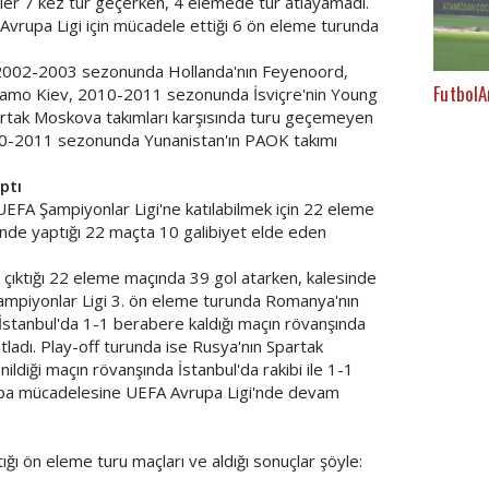
iler 7 kez tur geçerken, 4 elemede tur atlayamadı.
 Avrupa Ligi için mücadele ettiği 6 ön eleme turunda
a 2002-2003 sezonunda Hollanda'nın Feyenoord,
FutbolA
amo Kiev, 2010-2011 sezonunda İsviçre'nin Young
rtak Moskova takımları karşısında turu geçemeyen
0-2011 sezonunda Yunanistan'ın PAOK takımı
ptı
UEFA Şampiyonlar Ligi'ne katılabilmek için 22 eleme
inde yaptığı 22 maçta 10 galibiyet elde eden
de çıktığı 22 eleme maçında 39 gol atarken, kalesinde
mpiyonlar Ligi 3. ön eleme turunda Romanya'nın
 İstanbul'da 1-1 berabere kaldığı maçın rövanşında
ladı. Play-off turunda ise Rusya'nın Spartak
diği maçın rövanşında İstanbul'da rakibi ile 1-1
rupa mücadelesine UEFA Avrupa Ligi'nde devam
ı ön eleme turu maçları ve aldığı sonuçlar şöyle: