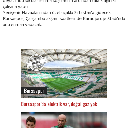
beyazlı futbolcular ısınma koşularının ardından taktik ağırlıklı
çalışma yaptı.
Yenişehir Havaalanı'ndan özel uçakla Sırbistan'a gidecek
Bursaspor, Çarşamba akşam saatlerinde Karadjordje Stadı'nda
antrenman yapacak.
Bursaspor
Bursaspor’da elektrik var, doğal gaz yok