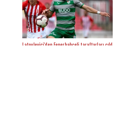
Latovlevici’den Fenerbahçeli taraftarları çıldırtacak aç