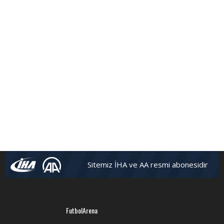
FutbolArena Beşiktaş-Hatayspor maçında
Sitemiz İHA ve AA resmi abonesidir
FutbolArena