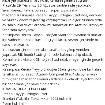
itibariyle bitmesinin ardından, kartların genel satışı BJK
Plaza'da 29 Temmuz-30 Ağustos tarihlerinde yapılacak.
Siyah-beyazlı takım, bu sezon Süper Lig iç saha
maçlarını Kasımpaşa Recep Tayyip Erdoğan Stadı'nda, derbiler
ve yüksek önem taşıyan lig karşılaşmaları ile diğer turnuvalarda
ev sahibi olarak yer alınacak müsabakaları ise Atatürk Olimpiyat
Stadı'nda oynayacak.
Kasımpaşa Recep Tayyip Erdoğan Stadı'nda oynanacak maçlar
için sadece kombine kart satışı yapılacak, sezon içerisinde bilet
satışı olmayacak.
Yeni sezon için kombine alan taraftarlar, yıkılıp yeniden
yapılacak BJK İnönü Stadı için öncelik hakkına sahip olacak.
Kombineler, Atatürk Olimpiyat Stadı'ndaki maçlar için de geçerli
sayılacak.
Kasımpaşa Recep Tayyip Erdoğan Stadı için kombine kart alan
taraftarlar, bu sezon Atatürk Olimpiyat Stadı'nda oynanacak
tüm iç saha maçlarında kendi kartlarına ek olarak, aynı tribünde
bir adet daha yer hakkı elde edecek.
KOMBİNE KART FİYATLARI
Recep Tayyip Erdoğan Stadı
Standart (Taksitli) Taksitli+Kart 1903 İndirimli
Peşin İndirimli