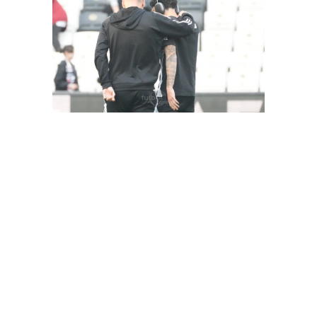
FutbolArena Beşiktaş-Hatayspor maçında