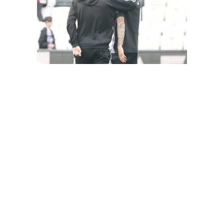
FutbolArena Beşiktaş-Hatayspor maçında