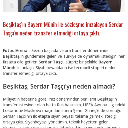
Beşiktaş'ın Bayern Münih ile sözleşme imzalayan Serdar
Taşçı'yı neden transfer etmediği ortaya çıktı.
FutbolArena -
Sezon başında ve ara transfer döneminde
Beşiktaş
'ın gündemine gelen ve Türkiye'de oynamak istediğini her
fırsatta dile getiren
Serdar Taşçı
, sürpriz bir şekilde
Bayern
Münih
ile anlaştı. Siyah beyazlıların ise tecrübeli stoperi neden
transfer etmediği ortaya çıktı.
Beşiktaş, Serdar Taşçı'yı neden almadı?
Milliyet'in haberine göre; Yaz döneminden beri ismi Beşiktaş'ın
transfer listesinde olan hatta Rus basınının, UEFA Avrupa Ligi'ndeki
Lokomotiv Moskova maçından sonra Şenol Güneş'e de sorduğu
Serdar Taşçı'nın ilk etapta siyah­ beyazlı takıma gelmek istediği
ortaya çıktı. Siyah­beyazlı yönetimin, teknik heyetten gelen
olumsuz rapor sonrası başarılı futbolcudan vazgeçmek zorunda