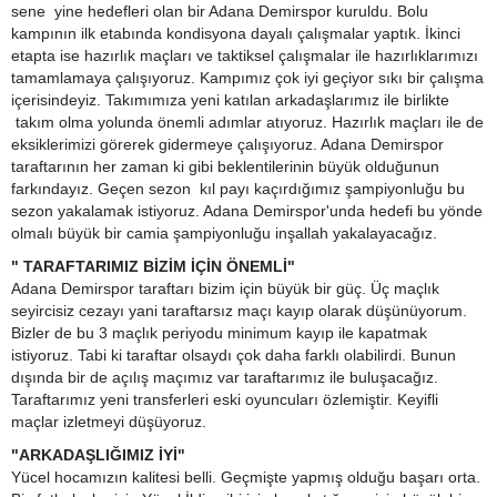
sene yine hedefleri olan bir Adana Demirspor kuruldu. Bolu
kampının ilk etabında kondisyona dayalı çalışmalar yaptık. İkinci
etapta ise hazırlık maçları ve taktiksel çalışmalar ile hazırlıklarımızı
tamamlamaya çalışıyoruz. Kampımız çok iyi geçiyor sıkı bir çalışma
içerisindeyiz. Takımımıza yeni katılan arkadaşlarımız ile birlikte
takım olma yolunda önemli adımlar atıyoruz. Hazırlık maçları ile de
eksiklerimizi görerek gidermeye çalışıyoruz. Adana Demirspor
taraftarının her zaman ki gibi beklentilerinin büyük olduğunun
farkındayız. Geçen sezon kıl payı kaçırdığımız şampiyonluğu bu
sezon yakalamak istiyoruz. Adana Demirspor'unda hedefi bu yönde
olmalı büyük bir camia şampiyonluğu inşallah yakalayacağız.
" TARAFTARIMIZ BİZİM İÇİN ÖNEMLİ"
Adana Demirspor taraftarı bizim için büyük bir güç. Üç maçlık
seyircisiz cezayı yani taraftarsız maçı kayıp olarak düşünüyorum.
Bizler de bu 3 maçlık periyodu minimum kayıp ile kapatmak
istiyoruz. Tabi ki taraftar olsaydı çok daha farklı olabilirdi. Bunun
dışında bir de açılış maçımız var taraftarımız ile buluşacağız.
Taraftarımız yeni transferleri eski oyuncuları özlemiştir. Keyifli
maçlar izletmeyi düşüyoruz.
"ARKADAŞLIĞIMIZ İYİ"
Yücel hocamızın kalitesi belli. Geçmişte yapmış olduğu başarı orta.