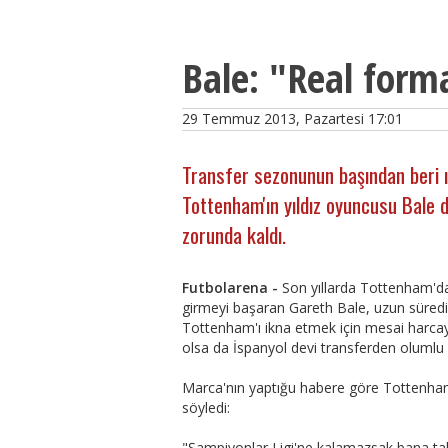
Bale: "Real form
29 Temmuz 2013, Pazartesi 17:01
Transfer sezonunun başından beri ı
Tottenham'ın yıldız oyuncusu Bale
zorunda kaldı.
Futbolarena -
Son yıllarda Tottenham'da
girmeyi başaran Gareth Bale, uzun süredir
Tottenham'ı ikna etmek için mesai harcay
olsa da İspanyol devi transferden olumlu
Marca'nın yaptığu habere göre Tottenham 
söyledi:
"Şampiyonlar Ligi'ne kalamazsak bana tak