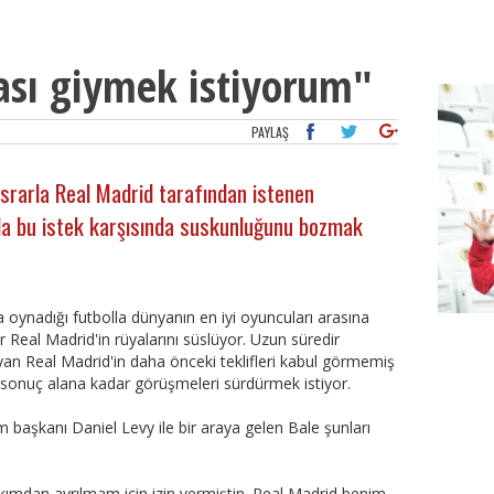
ası giymek istiyorum"
PAYLAŞ
srarla Real Madrid tarafından istenen
 da bu istek karşısında suskunluğunu bozmak
 oynadığı futbolla dünyanın en iyi oyuncuları arasına
 Real Madrid'in rüyalarını süslüyor. Uzun süredir
Besikt
an Real Madrid'in daha önceki teklifleri kabul görmemiş
 sonuç alana kadar görüşmeleri sürdürmek istiyor.
başkanı Daniel Levy ile bir araya gelen Bale şunları
ımdan ayrılmam için izin vermiştin. Real Madrid benim