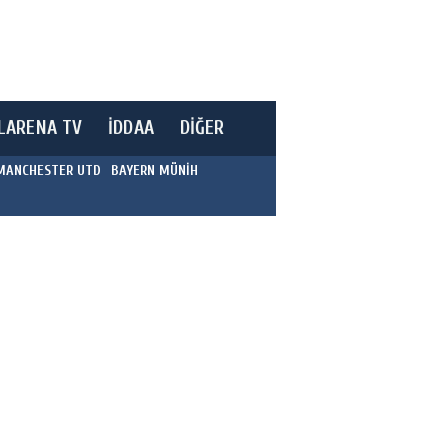
LARENA TV
İDDAA
DİĞER
MANCHESTER UTD
BAYERN MÜNİH