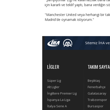
için kararlı ve teklif yaptı, bana verdiğin s
"Manchester United veya herhangi bir takı
Madrid'de oynamak istiyorum."
Sitemiz İHA ve
LİGLER
TAKIM SAYFA
Süper Lig
Beşiktaş
Alt Ligler
Fenerbahçe
İngiltere Premier Lig
Galatasaray
İspanya La Liga
Trabzonspor
İtalya Serie A
Bursaspor