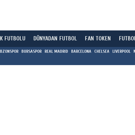
K FUTBOLU
DÜNYADAN FUTBOL
FAN TOKEN
FUTBO
BZONSPOR
BURSASPOR
REAL MADRID
BARCELONA
CHELSEA
LIVERPOOL