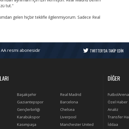
özü tut."
mdan gelen hiçbir teklifle ilgilenmiyorum. Sadece Real
 AA resmi abonesidir
TWITTER’DA TAKİP EDİN
LARI
DİĞER
Başakşehir
Real Madrid
FutbolArena
Gaziantepspor
Barcelona
Özel Haber
Gençlerbirliği
Chelsea
Analiz
Karabükspor
Liverpool
Transfer Ha
Kasımpaşa
Manchester United
İddaa