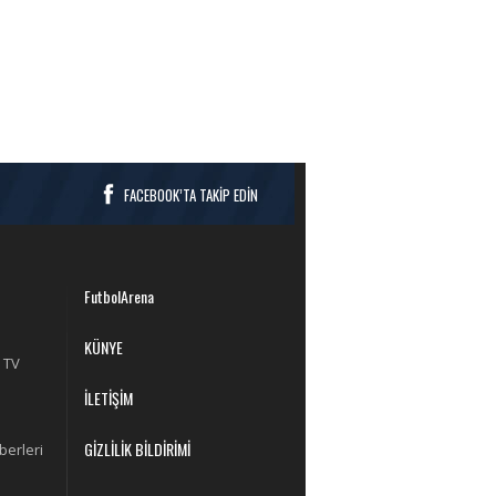
FACEBOOK’TA TAKİP EDİN
FutbolArena
KÜNYE
 TV
İLETİŞİM
GİZLİLİK BİLDİRİMİ
berleri