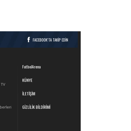
FACEBOOK’TA TAKİP EDİN
FutbolArena
KÜNYE
 TV
İLETİŞİM
GİZLİLİK BİLDİRİMİ
berleri