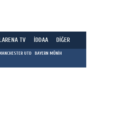
LARENA TV
İDDAA
DİĞER
MANCHESTER UTD
BAYERN MÜNİH