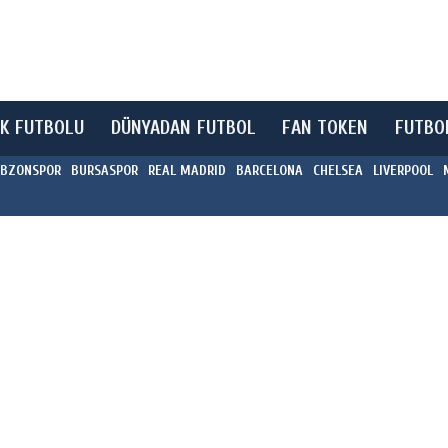
K FUTBOLU
DÜNYADAN FUTBOL
FAN TOKEN
FUTBO
BZONSPOR
BURSASPOR
REAL MADRID
BARCELONA
CHELSEA
LIVERPOOL