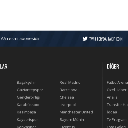
 AA resmi abonesidir
TWITTER’DA TAKİP EDİN
LARI
DİĞER
Başakşehir
Real Madrid
FutbolArena
Gaziantepspor
Barcelona
Özel Haber
Gençlerbirliği
Chelsea
Analiz
Karabükspor
Liverpool
Transfer Ha
Kasımpaşa
Manchester United
İddaa
Kayserispor
Bayern Münih
Tv Programı
Konyaspor
Juventus
Foto Galeri