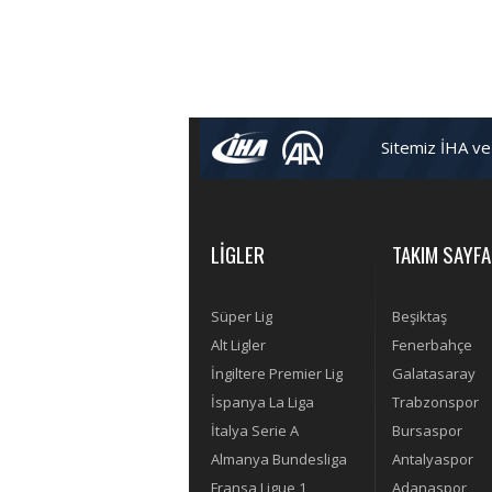
Sitemiz İHA ve
LİGLER
TAKIM SAYFA
Süper Lig
Beşiktaş
Alt Ligler
Fenerbahçe
İngiltere Premier Lig
Galatasaray
İspanya La Liga
Trabzonspor
İtalya Serie A
Bursaspor
Almanya Bundesliga
Antalyaspor
Fransa Ligue 1
Adanaspor