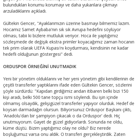
bulundukları konumu korumayı ve daha yukarılara çıkmayı
arzuladıklarını açıkladı.
Gültekin Gencer, "Ayaklarımızın üzerine basmayı bilmemiz lazım.
Hocamız Samet Aybaba'nın sık sık Avrupa hedefini söylüyor
olması, tabii ki bizlere mutluluk veriyor. Hoca ile yaptığımız
sözleşmede de değişik ekstra primler koyacağımız zaman hocanın
tek prim olarak UEFA Kupası'nı koydurması, kendisinin ne kadar
hedefli olduğunun göstergesi" dedi.
ORDUSPOR ÖRNEĞİNİ UNUTMADIK
Yeni bir yönetim olduklarını ve her yeni yönetim gibi kendilerinin de
çeşitli transferler yaptıklarını ifade eden Gültekin Gencer, sözlerini
şöyle sürdürdü: "Kapıdan girdiğimiz andan itibaren belki bizi 150
kişi aradı, belki 500 tane topçu ismi söylendi. Bu işin içinde
olmamış olsaydık, gelişigüzel transferler yapıyor olurduk. Hedef de
koysan darmadağın olursun. Biliyorsunuz Orduspor Başkanı çıktı,
'Anadolu'dan bir şampiyon çıkacak o da Orduspor' dedi. Hiç
unutmuyorum. Gayet de güzel gidiyorlardı. Sonunda ne oldu,
küme düştü. Bizim yaptığımız olay ne oldu? Biz nerede
boşluğumuz varsa onu aldık. O transferi gerçekleştirdik. Zaten