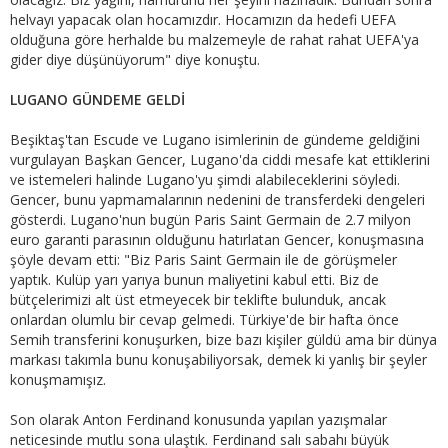
helvayı yapacak olan hocamızdır. Hocamızın da hedefi UEFA
olduğuna göre herhalde bu malzemeyle de rahat rahat UEFA'ya
gider diye düşünüyorum" diye konuştu.
LUGANO GÜNDEME GELDİ
Beşiktaş'tan Escude ve Lugano isimlerinin de gündeme geldiğini
vurgulayan Başkan Gencer, Lugano'da ciddi mesafe kat ettiklerini
ve istemeleri halinde Lugano'yu şimdi alabileceklerini söyledi.
Gencer, bunu yapmamalarının nedenini de transferdeki dengeleri
gösterdi. Lugano'nun bugün Paris Saint Germain de 2.7 milyon
euro garanti parasının olduğunu hatırlatan Gencer, konuşmasına
şöyle devam etti: "Biz Paris Saint Germain ile de görüşmeler
yaptık. Kulüp yarı yarıya bunun maliyetini kabul etti. Biz de
bütçelerimizi alt üst etmeyecek bir teklifte bulunduk, ancak
onlardan olumlu bir cevap gelmedi. Türkiye'de bir hafta önce
Semih transferini konuşurken, bize bazı kişiler güldü ama bir dünya
markası takımla bunu konuşabiliyorsak, demek ki yanlış bir şeyler
konuşmamışız.
Son olarak Anton Ferdinand konusunda yapılan yazışmalar
neticesinde mutlu sona ulaştık. Ferdinand salı sabahı büyük