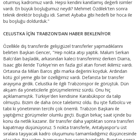
oturmuş kadromuz vardı. Hepsi kendini kanıtlamış değerli isimler
vardı. En büyük boşluğumuz neydi? Mehmet Özdilek'ten sonra
teknik direktör boşluğu idi. Samet Aybaba gibi hedefli bir hoca ile
bu boşluğu doldurduk."
CELUSTKA İÇİN TRABZON'DAN HABER BEKLENİYOR
Özellikle dış transferde gelişigüzel transferler yapmadıklarını
belirten Başkan Gencer, "Hep nokta atışı yaptık. Malum Serkan
Balcı'dan başladık, arkasından kaleci transferimiz derken Diarra,
Isaac gibi ileride Türkiye'nin en fazla gol atan forvet ikilimiz vardı.
Ortasına da Milan Baros gibi marka değerini koyduk. Ardından
kötü gol yeme gibi bir özelliğimiz vardı. Defansta bir transfer
arayışına girdik. Celustka ile ilgili Trabzonspor ile görüştük. Dün
akşam da yöneticilerle görüşmelerimiz sürdü. Onu hiç
açıklamamıştık. Türkiye'den kendisine Karabükspor da talip
olmuştu. Bizim de daha önce talebimiz oldu. Bu işte futbolcu ve
tabii ki yönetiminin tercihi çok önemli. Trabzon Başkanı ile
yaptığımız görüşmeler olumlu geçti. Bugün birkaç saat içinde bu
konu da netlik kazanır. Bir transfer daha yaptıktan sonra transferi
kapatmayı düşünüyoruz. 5 nokta transferle, Antalyaspor'u üst
sıralara taşıyacak kadro oluşumunu tamamladığımız düşüncesinde
olacağız. Biz yağını, hamurunu her şeyini hazırladık. Bundan sonra