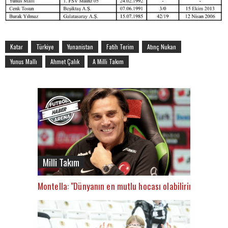
Katar
Türkiye
Yunanistan
Fatih Terim
Atınç Nukan
Yunus Mallı
Ahmet Çalık
A Milli Takım
Milli Takım
Montella: "Dünyanın en mutlu hocası olabilirim"