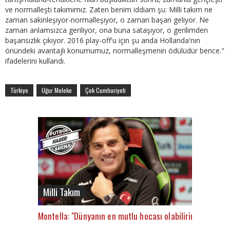
ve normalleşti takımımız. Zaten benim iddiam şu: Milli takım ne
zaman sakinleşiyor-normalleşiyor, o zaman başarı geliyor. Ne
zaman anlamsızca geriliyor, ona buna sataşıyor, o gerilimden
başarısızlık çıkıyor. 2016 play-off'u için şu anda Hollanda'nın
önündeki avantajlı konumumuz, normalleşmenin ödülüdür bence."
ifadelerini kullandı.
Türkiye
Uğur Meleke
Çek Cumhuriyeti
Milli Takım
Montella: "Dünyanın en mutlu hocası olabilirim"