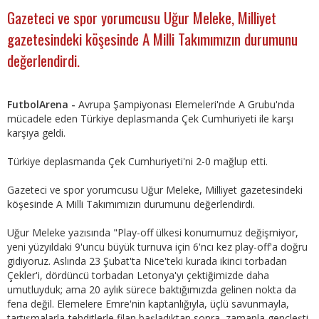
Gazeteci ve spor yorumcusu Uğur Meleke, Milliyet
gazetesindeki köşesinde A Milli Takımımızın durumunu
değerlendirdi.
FutbolArena -
Avrupa Şampiyonası Elemeleri'nde A Grubu'nda
mücadele eden Türkiye deplasmanda Çek Cumhuriyeti ile karşı
karşıya geldi.
Türkiye deplasmanda Çek Cumhuriyeti'ni 2-0 mağlup etti.
Gazeteci ve spor yorumcusu Uğur Meleke, Milliyet gazetesindeki
köşesinde A Milli Takımımızın durumunu değerlendirdi.
Uğur Meleke yazısında "Play-off ülkesi konumumuz değişmiyor,
yeni yüzyıldaki 9'uncu büyük turnuva için 6'ncı kez play-off'a doğru
gidiyoruz. Aslında 23 Şubat'ta Nice'teki kurada ikinci torbadan
Çekler'i, dördüncü torbadan Letonya'yı çektiğimizde daha
umutluyduk; ama 20 aylık sürece baktığımızda gelinen nokta da
fena değil. Elemelere Emre'nin kaptanlığıyla, üçlü savunmayla,
tartışmalarla-tehditlerle filan başladıktan sonra, zamanla gençleşti