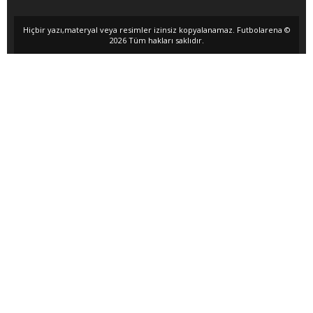
Hiçbir yazı,materyal veya resimler izinsiz kopyalanamaz. Futbolarena ©
2026 Tüm hakları saklıdır.