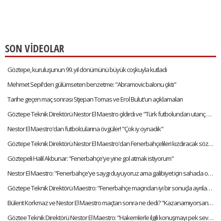
SON VİDEOLAR
Göztepe, kuruluşunun 99. yıl dönümünü büyük coşkuyla kutladı
Mehmet Sepil'den gülümseten benzetme: "Abramovic balonu çıktı"
Tarihe geçen maç sonrası Stjepan Tomas ve Erol Bulut'un açıklamaları
Göztepe Teknik Direktörü Nestor El Maestro çıldırdı ve "Türk futbolundan utanç duyuyorum!" dedi
Nestor El Maestro'dan futbolcularına övgüler! "Çok iy oynadık"
Göztepe Teknik Direktörü Nestor El Maestro'dan Fenerbahçelileri kızdıracak sözler!
Göztepeli Halil Akbunar: "Fenerbahçe'ye yine gol atmak istiyorum"
Nestor El Maestro: "Fenerbahçe'ye saygı duyuyoruz ama galibiyet için sahada olacağız"
Göztepe Teknik Direktörü Maestro: "Fenerbahçe maçından iyi bir sonuçla ayrılacağız"
Bülent Korkmaz ve Nestor El Maestro maçtan sonra ne dedi? "Kazanamıyorsan, kaybetmemek gerekir"
Göztee Teknik Direktörü Nestor El Maestro: "Hakemlerle ilgili konuşmayı pek sevmiyorum"