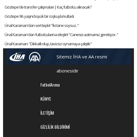
Göztepe'de transfer çalışmaları | Kaç futbolcu alınacak?
Göztepe 96. yaşını büyük bir coşkuyla kutladı
Ünal Karaman'dan sert tepki! "İki tane soysuz.."
Ünal Karaman'dan futbolcularına eleştiri! "Canımızı acıtmamız gerekiyor.."
Ünal Karaman: "Dikkatli olup, tavizsiz oynamaya çalıştık"
Sitemiz İHA ve AA resmi
abonesidir
FutbolArena
KÜNYE
İLETİŞİM
GİZLİLİK BİLDİRİMİ