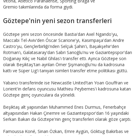
Vitoria, Atletico Paranaense, Sporting Braga ve
Gremio takımlarında da forma giydi.
Göztepe'nin yeni sezon transferleri
Göztepe yeni sezon öncesinde Bastia'dan Axel Ngando'yu,
Maccabi Tel-Aviv'den Óscar Scarione'yi, Kasımpaşa'dan Andre
Castro'yu, Gençlerbirliği'nden Selçuk Şahin'i, Başakşehir'den
Rotman'ı, Galatasaray'dan Sabri Sarıoğlu'nu ve Gaziantepspor'dan
Doğanay Kılıç ve Nabil Ghilas'ı transfer etti. Ayrıca Göztepe son
olarak Beşiktaş'tan ayrılan Ömer Şişmanoğlu'nu da kadrosuna
kattı ve Süper Lig'i tanıyan isimleri transfer etme politikası güttü.
Yabancı transferinde ise Newcastle United'tan Yoan Gouffran ve
Lorient'in defans oyuncusu Mathieu Peybernes'i kadrosuna katan
Göztepe genç oyunculara da yöneldi.
Beşiktaş alt yapısından Muhammed Enes Durmus, Fenerbahçe
altyapısından Hakan Çinemre ve Gaziantepspor'dan 16 yaşındaki
Serkan Bakan da Göztepe'nin genç transferleri olarak göze çarptı.
Famoussa Koné, Sinan Özkan, Emre Aygün, Göktug Bakirbas ve