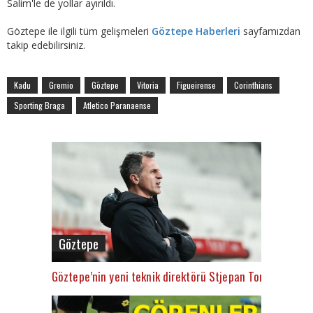
Salim'le de yollar ayırıldı.
Göztepe ile ilgili tüm gelişmeleri
Göztepe Haberleri
sayfamızdan
takip edebilirsiniz.
Kadu
Gremio
Göztepe
Vitoria
Figueirense
Corinthians
Sporting Braga
Atletico Paranaense
Göztepe
Göztepe’nin yeni teknik direktörü Stjepan Tomas