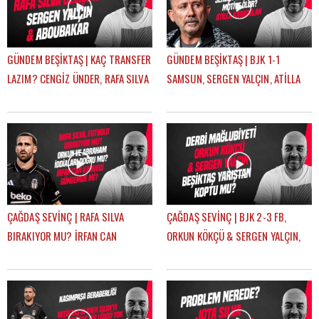
GÜNDEM BEŞİKTAŞ | KAÇ TRANSFER
GÜNDEM BEŞİKTAŞ | BJK 1-1
LAZIM? CENGİZ ÜNDER, RAFA SILVA
SAMSUN, SERGEN YALÇIN, ATİLLA
GELİŞMESİ, ABOUBAKAR | ÇAĞDAŞ
KARAOĞLAN, İLK 11 TERCİHLERİ |
SEVİNÇ
ÇAĞDAŞ SEVİNÇ
ÇAĞDAŞ SEVİNÇ | RAFA SILVA
ÇAĞDAŞ SEVİNÇ | BJK 2-3 FB,
BIRAKIYOR MU? İRFAN CAN
ORKUN KÖKÇÜ & SERGEN YALÇIN,
KAHVECİ TRANSFERİ, ERSİN, NECİP
BJK YARIŞTAN KOPTU MU? |
| GÜNDEM BEŞİKTAŞ
GÜNDEM BEŞİKTAŞ