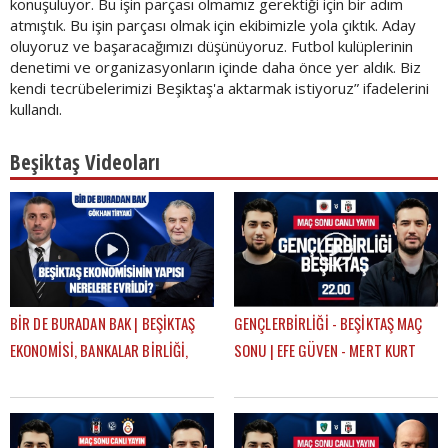
konuşuluyor. Bu işin parçası olmamız gerektiği için bir adım
atmıştık. Bu işin parçası olmak için ekibimizle yola çıktık. Aday
oluyoruz ve başaracağımızı düşünüyoruz. Futbol kulüplerinin
denetimi ve organizasyonların içinde daha önce yer aldık. Biz
kendi tecrübelerimizi Beşiktaş'a aktarmak istiyoruz” ifadelerini
kullandı.
Beşiktaş Videoları
BİR DE BURADAN BAK | BEŞİKTAŞ
GENÇLERBİRLİĞİ - BEŞİKTAŞ MAÇ
EKONOMİSİ, BANKALAR BİRLİĞİ,
SONU | EFE GÜVEN - MERT KURT
DEVRE ARASI TRANSFERLERİ |
GÖKHAN TİRYAKİ