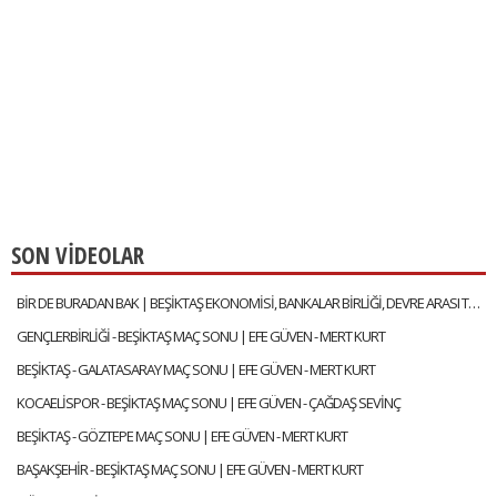
SON VİDEOLAR
BİR DE BURADAN BAK | BEŞİKTAŞ EKONOMİSİ, BANKALAR BİRLİĞİ, DEVRE ARASI TRANSFERLERİ | GÖKHAN TİRYAKİ
GENÇLERBİRLİĞİ - BEŞİKTAŞ MAÇ SONU | EFE GÜVEN - MERT KURT
BEŞİKTAŞ - GALATASARAY MAÇ SONU | EFE GÜVEN - MERT KURT
KOCAELİSPOR - BEŞİKTAŞ MAÇ SONU | EFE GÜVEN - ÇAĞDAŞ SEVİNÇ
BEŞİKTAŞ - GÖZTEPE MAÇ SONU | EFE GÜVEN - MERT KURT
BAŞAKŞEHİR - BEŞİKTAŞ MAÇ SONU | EFE GÜVEN - MERT KURT