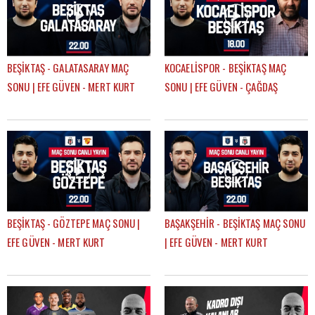
BEŞİKTAŞ - GALATASARAY MAÇ
KOCAELİSPOR - BEŞİKTAŞ MAÇ
SONU | EFE GÜVEN - MERT KURT
SONU | EFE GÜVEN - ÇAĞDAŞ
SEVİNÇ
BEŞİKTAŞ - GÖZTEPE MAÇ SONU |
BAŞAKŞEHİR - BEŞİKTAŞ MAÇ SONU
EFE GÜVEN - MERT KURT
| EFE GÜVEN - MERT KURT