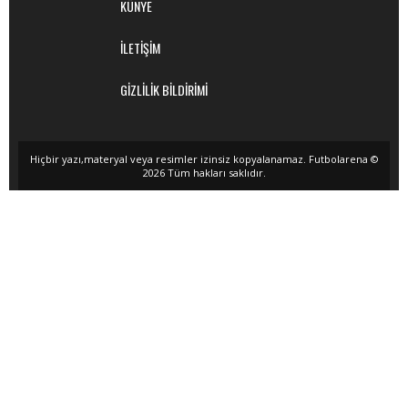
KÜNYE
İLETİŞİM
GİZLİLİK BİLDİRİMİ
Hiçbir yazı,materyal veya resimler izinsiz kopyalanamaz. Futbolarena ©
2026 Tüm hakları saklıdır.