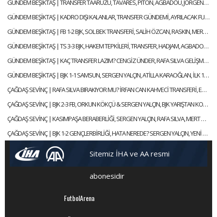
GÜNDEM BEŞİKTAŞ | TRANSFER TAARUZU, TAVARES, PITON, AGBADOU, JORGENSEN, STROEYKENS | ÇAĞDAŞ SEVİNÇ
GÜNDEM BEŞİKTAŞ | KADRO DIŞI KALANLAR, TRANSFER GÜNDEMİ, AYRILACAK FUTBOLCULAR | ÇAĞDAŞ SEVİNÇ
GÜNDEM BEŞİKTAŞ | FB 1-2 BJK, SOL BEK TRANSFERİ, SALİH ÖZCAN, RASKIN, MERT GÜNOK | ÇAĞDAŞ SEVİNÇ
GÜNDEM BEŞİKTAŞ | TS 3-3 BJK, HAKEM TEPKİLERİ, TRANSFER, HADJAM, AGBADOU, RASKIN | ÇAĞDAŞ SEVİNÇ
GÜNDEM BEŞİKTAŞ | KAÇ TRANSFER LAZIM? CENGİZ ÜNDER, RAFA SILVA GELİŞMESİ, ABOUBAKAR | ÇAĞDAŞ SEVİNÇ
GÜNDEM BEŞİKTAŞ | BJK 1-1 SAMSUN, SERGEN YALÇIN, ATİLLA KARAOĞLAN, İLK 11 TERCİHLERİ | ÇAĞDAŞ SEVİNÇ
ÇAĞDAŞ SEVİNÇ | RAFA SILVA BIRAKIYOR MU? İRFAN CAN KAHVECİ TRANSFERİ, ERSİN, NECİP | GÜNDEM BEŞİKTAŞ
ÇAĞDAŞ SEVİNÇ | BJK 2-3 FB, ORKUN KÖKÇÜ & SERGEN YALÇIN, BJK YARIŞTAN KOPTU MU? | GÜNDEM BEŞİKTAŞ
ÇAĞDAŞ SEVİNÇ | KASIMPAŞA BERABERLİĞİ, SERGEN YALÇIN, RAFA SILVA, MERT GÜNOK | GÜNDEM BEŞİKTAŞ
ÇAĞDAŞ SEVİNÇ | BJK 1-2 GENÇLERBİRLİĞİ, HATA NEREDE? SERGEN YALÇIN, YENİ KAPTANLAR | GÜNDEM BEŞİKTAŞ
Sitemiz İHA ve AA resmi
abonesidir
FutbolArena