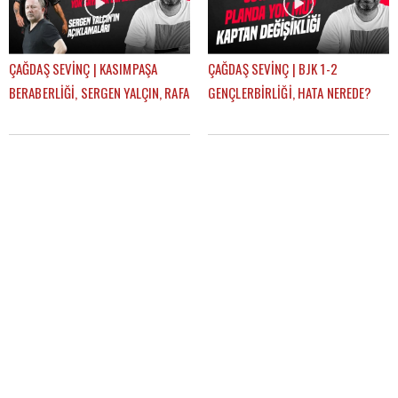
ÇAĞDAŞ SEVİNÇ | KASIMPAŞA
ÇAĞDAŞ SEVİNÇ | BJK 1-2
BERABERLİĞİ, SERGEN YALÇIN, RAFA
GENÇLERBİRLİĞİ, HATA NEREDE?
SILVA, MERT GÜNOK | GÜNDEM
SERGEN YALÇIN, YENİ KAPTANLAR |
BEŞİKTAŞ
GÜNDEM BEŞİKTAŞ