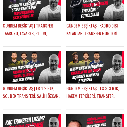
GÜNDEM BEŞİKTAŞ | TRANSFER
GÜNDEM BEŞİKTAŞ | KADRO DIŞI
TAARUZU, TAVARES, PITON,
KALANLAR, TRANSFER GÜNDEMİ,
AGBADOU, JORGENSEN,
AYRILACAK FUTBOLCULAR | ÇAĞDAŞ
STROEYKENS | ÇAĞDAŞ SEVİNÇ
SEVİNÇ
GÜNDEM BEŞİKTAŞ | FB 1-2 BJK,
GÜNDEM BEŞİKTAŞ | TS 3-3 BJK,
SOL BEK TRANSFERİ, SALİH ÖZCAN,
HAKEM TEPKİLERİ, TRANSFER,
RASKIN, MERT GÜNOK | ÇAĞDAŞ
HADJAM, AGBADOU, RASKIN |
SEVİNÇ
ÇAĞDAŞ SEVİNÇ