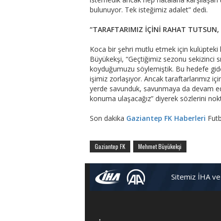
bulunuyor. Tek isteğimiz adalet” dedi.
“TARAFTARIMIZ İÇİNİ RAHAT TUTSUN,
Koca bir şehri mutlu etmek için kulüpteki
Büyükekşi, “Geçtiğimiz sezonu sekizinci sı
koyduğumuzu söylemiştik. Bu hedefe gide
işimiz zorlaşıyor. Ancak taraftarlarımız iç
yerde savunduk, savunmaya da devam ede
konuma ulaşacağız” diyerek sözlerini nok
Son dakika
Gaziantep FK Haberleri
Futb
Gaziantep FK
Mehmet Büyükekşi
Sitemiz İHA ve