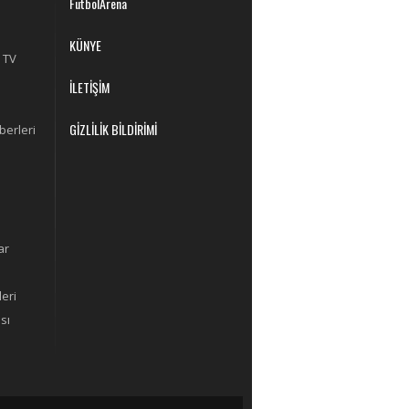
FutbolArena
KÜNYE
 TV
İLETİŞİM
GİZLİLİK BİLDİRİMİ
berleri
ar
eri
sı