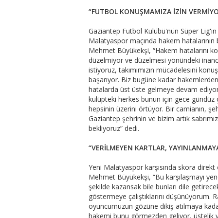
“FUTBOL KONUŞMAMIZA İZİN VERMİY
Gaziantep Futbol Kulübü'nün Süper Lig'in
Malatyaspor maçında hakem hatalarının bi
Mehmet Büyükekşi, “Hakem hatalarını kon
düzelmiyor ve düzelmesi yönündeki inancı
istiyoruz, takımımızın mücadelesini kon
başarıyor. Biz bugüne kadar hakemlerden 
hatalarda üst üste gelmeye devam ediyor.
kulüpteki herkes bunun için gece gündüz ç
hepsinin üzerini örtüyor. Bir camianın, 
Gaziantep şehrinin ve bizim artık sabrımız
bekliyoruz” dedi.
“VERİLMEYEN KARTLAR, YAYINLANMA
Yeni Malatyaspor karşısında skora direkt 
Mehmet Büyükekşi, “Bu karşılaşmayı yeneme
şekilde kazansak bile bunları dile getirece
göstermeye çalıştıklarını düşünüyorum. Ra
oyuncumuzun gözüne dikiş atılmaya kadar 
hakemi bunu görmezden geliyor, üstelik y