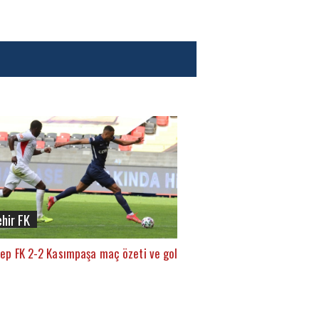
ehir FK
ep FK 2-2 Kasımpaşa maç özeti ve golleri (İZLE)