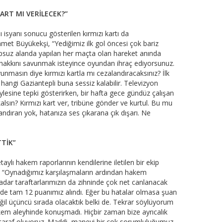
KART MI VERİLECEK?”
 isyanı sonucu gösterilen kırmızı kartı da
et Büyükekşi, “Yediğimiz ilk gol öncesi çok bariz
opsuz alanda yapılan her maçta olan hareket anında
 hakkını savunmak isteyince oyundan ihraç ediyorsunuz.
unmasın diye kırmızı kartla mı cezalandıracaksınız? İlk
hangi Gaziantepli buna sessiz kalabilir. Televizyon
ylesine tepki gösterirken, bir hafta gece gündüz çalışan
kalsın? Kırmızı kart ver, tribüne gönder ve kurtul. Bu mu
ndıran yok, hatanıza ses çıkarana çık dışarı. Ne
TİK”
ylı hakem raporlarının kendilerine iletilen bir ekip
 “Oynadığımız karşılaşmaların ardından hakem
a kadar taraftarlarımızın da zihninde çok net canlanacak
sinde tam 12 puanımız alındı. Eğer bu hatalar olmasa şuan
eğil üçüncü sırada olacaktık belki de. Tekrar söylüyorum
akem aleyhinde konuşmadı. Hiçbir zaman bize ayrıcalık
 taraf oluyoruz. Maddi, manevi bir çok sorumluluğumuz