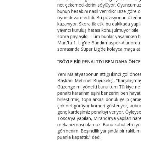
net çekemediklerini söylüyor. Oyuncumuz
bunun hesabını nasıl verirdik? Bize göre o
oyun devam edildi. Bu pozisyonun üzerine
kazanıyor. Skora ilk etki bu dakikada yap
yayıncı kuruluş hatası konuşulmuyor bile. 
sonra paylaşıldı. Tüm bunlar yaşanırken b
Mart'ta 1. Lig'de Bandırmaspor-Altınordu 
sonrasında Süper Lig'de kolayca maça ata
“BÖYLE BİR PENALTIYI BEN DAHA ÖNC
Yeni Malatyaspor'un attığı ikinci gol önces
Başkanı Mehmet Büyükekşi, “Karşılaşmay
Güzenge mi yönetti bunu tüm Türkiye ne ya
penaltı kararının eşini benzerini ben ha
birleştirmiş, topa arkası dönük gelip çar
çok net görüyor korneri gösteriyor, ardın
genç kardeşimiz penaltıyı veriyor. Öyleys
Tosca'ya yapılan, Miranda'ya yapılan hareke
mekanizması olamaz. Bunu kabul etmiyoruz
görmedim. Beşincilik yarışında bir rakibim
puanla kapattık.” dedi.