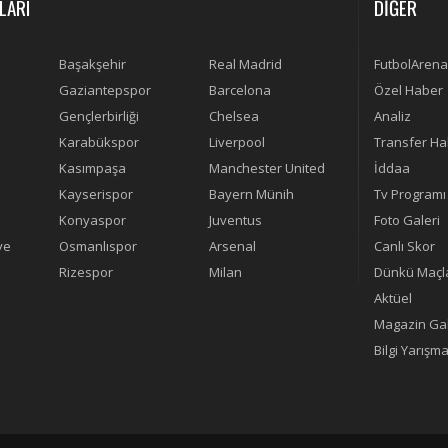
LARI
DİĞER
Başakşehir
Real Madrid
FutbolArena
Gaziantepspor
Barcelona
Özel Haber
Gençlerbirliği
Chelsea
Analiz
Karabükspor
Liverpool
Transfer Ha
Kasımpaşa
Manchester United
İddaa
Kayserispor
Bayern Münih
Tv Programı
Konyaspor
Juventus
Foto Galeri
ye
Osmanlıspor
Arsenal
Canlı Skor
Rizespor
Milan
Dünkü Maçl
Aktüel
Magazin Gal
Bilgi Yarışma