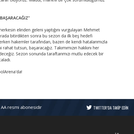
 BAŞARACAĞIZ”
 herkesin elinden geleni yaptığını vurgulayan Mehmet
rada bitirdikten sonra bu sezon da ilk beş hedefi
rken hakemler tarafından, bazen de kendi hatalarımızla
ini rahat tutsun, başaracağız. Takımımızın hakkını her
ceğiz. Sezon sonunda taraftarımızı mutlu edecek bir
taladı.
olArena'da!
 AA resmi abonesidir
TWITTER’DA TAKİP EDİN