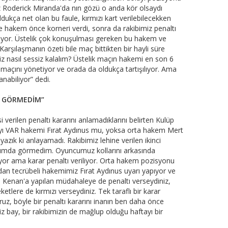
 Roderick Miranda'da nın gözü o anda kör olsaydı
ldukça net olan bu faule, kırmızı kart verilebilecekken
 hakem önce korneri verdi, sonra da rakibimiz penaltı
ılıyor. Üstelik çok konuşulması gereken bu hakem ve
Karşılaşmanın özeti bile maç bittikten bir hayli süre
iz nasıl sessiz kalalım? Üstelik maçın hakemi en son 6
maçını yönetiyor ve orada da oldukça tartışılıyor. Ama
nabiliyor” dedi.
E GÖRMEDİM”
i verilen penaltı kararını anlamadıklarını belirten Kulüp
ı VAR hakemi Fırat Aydınus mu, yoksa orta hakem Mert
zık ki anlayamadı. Rakibimiz lehine verilen ikinci
yatımda görmedim. Oyuncumuz kollarını arkasında
pıyor ama karar penaltı veriliyor. Orta hakem pozisyonu
dan tecrübeli hakemimiz Fırat Aydınus uyarı yapıyor ve
e Kenan'a yapılan müdahaleye de penaltı verseydiniz,
tlere de kırmızı verseydiniz. Tek taraflı bir karar
, böyle bir penaltı kararını inanın ben daha önce
iz bay, bir rakibimizin de mağlup olduğu haftayı bir