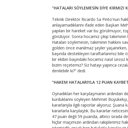
“HATALARI SÖYLEMESİN DİYE KIRMIZI 
Teknik Direktör Ricardo Sa Pinto'nun haklı
anlayamadıklarını ifade eden Başkan Mehm
yapılan bir hareket var bu görülmüyor, t
görülüyor. Sonra hocamız çıkıp takımının
Hataları söylemesin, takımının hakkını sav
golden önce inanılmaz şeyler yaşanırken, 
başında destekleyen taraftarlarımız bile ö
bir ekibin başındaki hocamız nasıl sessiz 
bizim reçetemiz? Siz hatayı yapınca cezala
denilebilir ki?” dedi.
“HAKEM HATALARIYLA 12 PUAN KAYBET
Oynadıkları her karşılaşmanın ardından deta
kurduklarını söyleyen Mehmet Büyükekşi,
kararlarıyla ilgili raporlar alıyoruz. Şuan
kararlarla karşılaştık. Bu kararlar netice
47 puan değil 59 puanda, altıncı sırada d
hiçbir maçımızın ardından rakiplerimiz h
istemedik ancak hep hatalarla karşılaşan