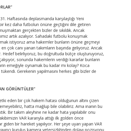
ORLAR”
 31. Haftasında deplasmanda karşılaştığı Yeni
r kez daha futbolun önüne geçtiğini dile getiren
uşmaktan gerçekten bizler de sıkıldık. Ancak
mız artık azalıyor. Sahadaki futbolu konuşmak
uşmak istiyoruz ama hakemler bunların önüne geçmeyi
en çok canı yanan takımların başında geliyoruz. Ancak
 Hedef belirliyoruz, bu doğrultuda bütçe oluşturuyoruz,
alışıyor, sonunda hakemlerin verdiği kararlar bunların
şehrin emeğiyle oynamak bu kadar mı kolay? Koca
 tükendi. Gerekenin yapılmasını herkes gibi bizler de
YAN GÖRÜNTÜLER”
etki eden bir çok hakem hatası olduğunun altını çizen
yebiliriz, hatta mağlup bile olabiliriz. Ama inanın bu
ktik. Bir takım aleyhine ne kadar hata yapılabilir onu
kibimizin VAR kararıyla attığı ilk golden önce
giden bir hareket yapılıyor. Her şeye uyarı yapan VAR
ayıncı kuruluş kamera yetersizliğinden dolayı pozisyonu