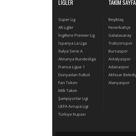
LİGLER
TAKIM SAYFA
Süper Lig
Beşiktaş
Alt Ligler
Fenerbahçe
İngiltere Premier Lig
Galatasaray
İspanya La Liga
Trabzonspor
İtalya Serie A
Bursaspor
Almanya Bundesliga
Antalyaspor
Fransa Ligue 1
Adanaspor
Dünyadan Futbol
Akhisar Beledi
Fan Token
Alanyaspor
Milli Takım
Şampiyonlar Ligi
UEFA Avrupa Ligi
Türkiye Kupası