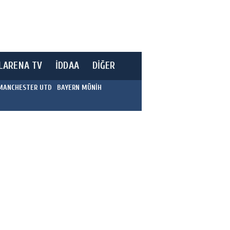
LARENA TV
İDDAA
DİĞER
MANCHESTER UTD
BAYERN MÜNİH