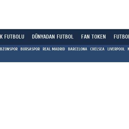
K FUTBOLU
DÜNYADAN FUTBOL
FAN TOKEN
FUTBO
BZONSPOR
BURSASPOR
REAL MADRID
BARCELONA
CHELSEA
LIVERPOOL