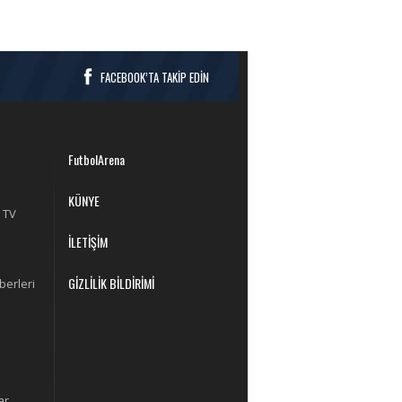
FACEBOOK’TA TAKİP EDİN
FutbolArena
KÜNYE
 TV
İLETİŞİM
GİZLİLİK BİLDİRİMİ
berleri
ar