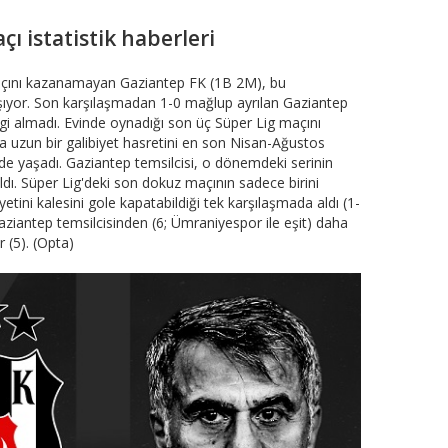
ı istatistik haberleri
maçını kazanamayan Gaziantep FK (1B 2M), bu
aşıyor. Son karşılaşmadan 1-0 mağlup ayrılan Gaziantep
ilgi almadı. Evinde oynadığı son üç Süper Lig maçını
uzun bir galibiyet hasretini en son Nisan-Ağustos
e yaşadı. Gaziantep temsilcisi, o dönemdeki serinin
dı. Süper Lig'deki son dokuz maçının sadece birini
tini kalesini gole kapatabildiği tek karşılaşmada aldı (1-
ziantep temsilcisinden (6; Ümraniyespor ile eşit) daha
 (5). (Opta)