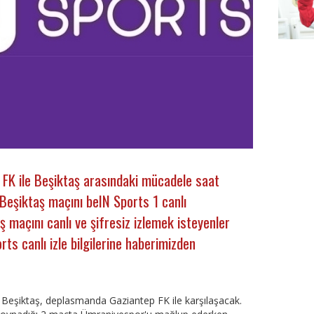
Besikt
 FK ile Beşiktaş arasındaki mücadele saat
Beşiktaş maçını beIN Sports 1 canlı
 maçını canlı ve şifresiz izlemek isteyenler
ts canlı izle bilgilerine haberimizden
 Beşiktaş, deplasmanda Gaziantep FK ile karşılaşacak.