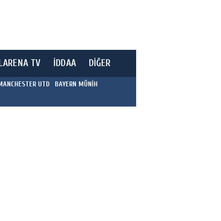
LARENA TV
İDDAA
DİĞER
MANCHESTER UTD
BAYERN MÜNİH