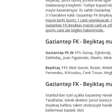
Beşiktaş, Şenol Güneş yönetiminde ligd
Galatasaray'a kaybetti. Türkiye Kupası'nd
maçtır kazanamıyor. Ev sahibi Gaziantep
3-3 berabere kaldı. Gaziantep FK-Beşikta
maçını beIN Sports 1 canlı yayınlayacak. G
Gaziantep FK-Beşiktaş maçını canlı ve şif
sports canlı izle bilgileri haberimizde.
Gaziantep FK - Beşiktaş maç
Gaziantep FK ilk 11'i:
Günay, Djilobodji,
Eskihellaç, Joao Figueiredo, Maxim, Merke
Beşiktaş 11'i
: Mert Günok, Rosier, Weli
Fernandes, N'Koudou, Cenk Tosun, Weg
Gaziantep FK - Beşiktaş m
İstanbul'dan özel uçakla Gaziantep Havalim
Taraftarlar, teknik direktör Şenol Güneş'e 
Beşiktaş kafilesi, takım otobüsüyle hava
beklemeye başladı. (AA)