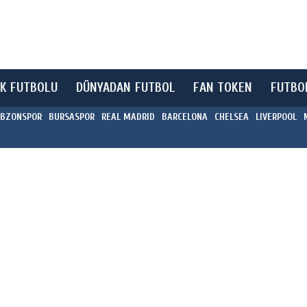
K FUTBOLU
DÜNYADAN FUTBOL
FAN TOKEN
FUTBO
BZONSPOR
BURSASPOR
REAL MADRID
BARCELONA
CHELSEA
LIVERPOOL