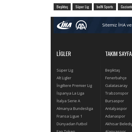
Beşiktaş
Süper Lig
beIN Sports
Gaziant
Sitemiz İHA ve
LİGLER
TAKIM SAYFA
Süper Lig
Beşiktaş
Alt Ligler
Fenerbahçe
İngiltere Premier Lig
Galatasaray
İspanya La Liga
Trabzonspor
İtalya Serie A
Bursaspor
Almanya Bundesliga
Antalyaspor
Fransa Ligue 1
Adanaspor
Dünyadan Futbol
Akhisar Beledi
Fan Token
Alanyaspor