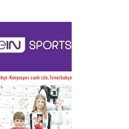
hçe-Konyaspor canlı izle, Fenerbahçe-Konyaspor şifresiz izle (Fene