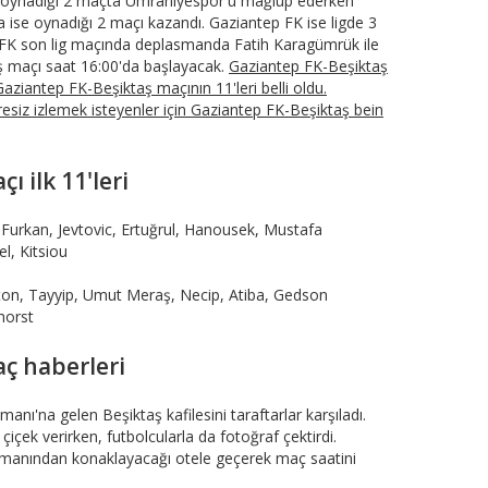
e oynadığı 2 maçta Ümraniyespor'u mağlup ederken
a ise oynadığı 2 maçı kazandı. Gaziantep FK ise ligde 3
 FK son lig maçında deplasmanda Fatih Karagümrük ile
ş maçı saat 16:00'da başlayacak.
Gaziantep FK-Beşiktaş
aziantep FK-Beşiktaş maçının 11'leri belli oldu.
resiz izlemek isteyenler için Gaziantep FK-Beşiktaş bein
ı ilk 11'leri
 Furkan, Jevtovic, Ertuğrul, Hanousek, Mustafa
l, Kitsiou
nton, Tayyip, Umut Meraş, Necip, Atiba, Gedson
horst
aç haberleri
anı'na gelen Beşiktaş kafilesini taraftarlar karşıladı.
çiçek verirken, futbolcularla da fotoğraf çektirdi.
limanından konaklayacağı otele geçerek maç saatini