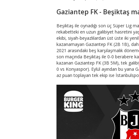
Gaziantep FK - Beşiktaş maç
Beşiktaş ile oynadığı son üç Süper Lig 
rekabetteki en uzun galibiyet hasretini y
ekibi, siyah-beyazlılardan üst üste iki yen
kazanamayan Gaziantep FK (2B 1B), daha 
2021 arasındaki beş karşılaşmalık dönemd
son maçında Beşiktaş ile 0-0 berabere kal
kazanan Gaziantep FK (3B 5M), tek galibiye
0 vs Konyaspor). Eylül ayından bu yana Ga
az puan toplayan tek ekip ise İstanbulspor