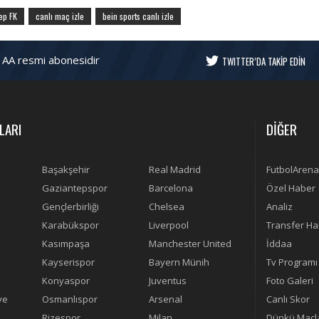
ep FK
canlı maç izle
bein sports canlı izle
 AA resmi abonesidir
TWITTER’DA TAKİP EDİN
LARI
DİĞER
Başakşehir
Real Madrid
FutbolArena
Gaziantepspor
Barcelona
Özel Haber
Gençlerbirliği
Chelsea
Analiz
Karabükspor
Liverpool
Transfer Ha
Kasımpaşa
Manchester United
İddaa
Kayserispor
Bayern Münih
Tv Programı
Konyaspor
Juventus
Foto Galeri
ye
Osmanlıspor
Arsenal
Canlı Skor
Rizespor
Milan
Dünkü Maçl