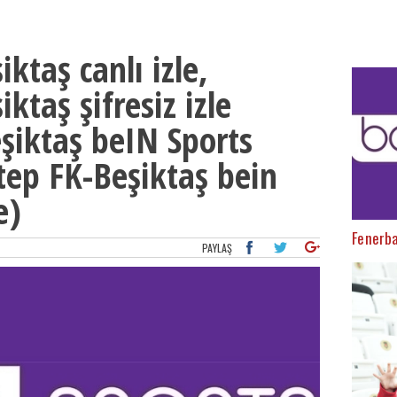
ktaş canlı izle,
ktaş şifresiz izle
şiktaş beIN Sports
ntep FK-Beşiktaş bein
e)
Fenerba
PAYLAŞ