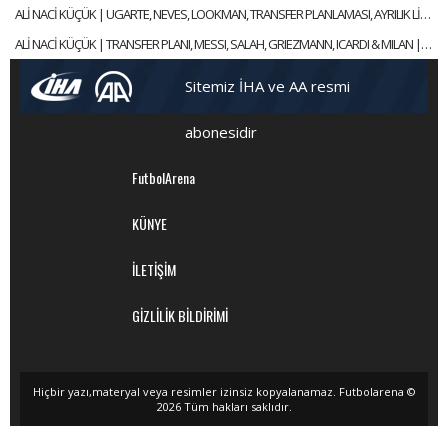
ALİ NACİ KÜÇÜK | UGARTE, NEVES, LOOKMAN, TRANSFER PLANLAMASI, AYRILIK LİSTESİ | GÜNDEM GALATASARAY
ALİ NACİ KÜÇÜK | TRANSFER PLANI, MESSI, SALAH, GRIEZMANN, ICARDI & MILAN | GÜNDEM GALATASARAY
Sitemiz İHA ve AA resmi
abonesidir
FutbolArena
KÜNYE
İLETİŞİM
GİZLİLİK BİLDİRİMİ
Hiçbir yazı,materyal veya resimler izinsiz kopyalanamaz. Futbolarena ©
2026 Tüm hakları saklıdır.