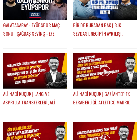
GALATASARAY - EYÜPSPOR MAÇ
BİR DE BURADAN BAK | BJK
SONU | ÇAĞDAŞ SEVİNÇ - EFE
SEVDASI, NECİP'İN AYRILIŞI,
GÜVEN
OYUNCULUĞA BAŞLAMA HİKAYESİ |
FEYYAZ ŞERİFOĞLU
ALİ NACİ KÜÇÜK | LANG VE
ALİ NACİ KÜÇÜK | GAZİANTEP FK
ASPRILLA TRANSFERLERİ, ALİ
BERABERLİĞİ, ATLETICO MADRID
KOÇ'UN AÇIKLAMALARI, OULAI |
MAÇI, TRANSFER | GÜNDEM
GÜNDEM GALATASARAY
GALATASARAY