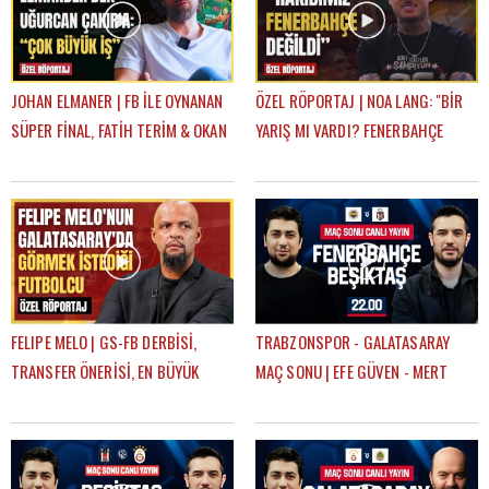
JOHAN ELMANER | FB İLE OYNANAN
ÖZEL RÖPORTAJ | NOA LANG: "BİR
SÜPER FİNAL, FATİH TERİM & OKAN
YARIŞ MI VARDI? FENERBAHÇE
BURUK, UĞURCAN ÇAKIR MI?
SADECE 14 DAKİKA LİDER OLDU"
MUSLERA MI?
FELIPE MELO | GS-FB DERBİSİ,
TRABZONSPOR - GALATASARAY
TRANSFER ÖNERİSİ, EN BÜYÜK
MAÇ SONU | EFE GÜVEN - MERT
HAYALİ, BEĞENDİĞİ FENERBAHÇELİ
KURT