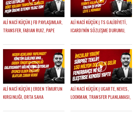
ALİ NACİ KÜÇÜK | FB PAYLAŞIMLAR,
ALİ NACİ KÜÇÜK | TS GALİBİYETİ,
TRANSFER, FABIAN RUIZ, PAPE
ICARDI'NİN SÖZLEŞME DURUMU,
GUEYE, ONYEDIKA | GÜNDEM
TRANSFER HABERLERİ | GÜNDEM
GALATASARAY
GALATASARAY
ALİ NACİ KÜÇÜK | ERDEN TİMUR'UN
ALİ NACİ KÜÇÜK | UGARTE, NEVES,
KIRGINLIĞI, ORTA SAHA
LOOKMAN, TRANSFER PLANLAMASI,
TRANSFERI, ICARDI SÜRECİ |
AYRILIK LİSTESİ | GÜNDEM
GÜNDEM GALATASARAY
GALATASARAY