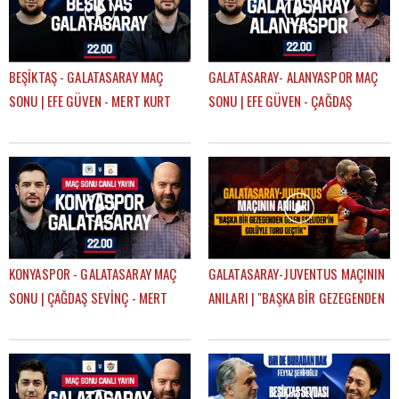
BEŞİKTAŞ - GALATASARAY MAÇ
GALATASARAY- ALANYASPOR MAÇ
SONU | EFE GÜVEN - MERT KURT
SONU | EFE GÜVEN - ÇAĞDAŞ
SEVİNÇ
KONYASPOR - GALATASARAY MAÇ
GALATASARAY-JUVENTUS MAÇININ
SONU | ÇAĞDAŞ SEVİNÇ - MERT
ANILARI | "BAŞKA BİR GEZEGENDEN
KURT
GELEN SNEIJDER'İN GOLÜYLE TURU
GEÇTİK"