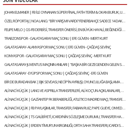
JOHAN ELMANER | FB İLE OYNANAN SÜPER FİNAL, FATİH TERİM & OKAN BURUK, UĞURCAN ÇAKIR MI? MUSLERA MI?
ÖZEL RÖPORTAJ | NOA LANG: "BİR YARIŞ MI VARDI? FENERBAHÇE SADECE 14 DAKİKA LİDER OLDU"
FELIPE MELO | GS-FB DERBİSİ, TRANSFER ÖNERİSİ, EN BÜYÜK HAYALİ, BEĞENDİĞİ FENERBAHÇELİ
TRABZONSPOR - GALATASARAY MAÇ SONU | EFE GÜVEN - MERT KURT
GALATASARAY- ALANYASPOR MAÇ SONU | EFE GÜVEN - ÇAĞDAŞ SEVİNÇ
KONYASPOR - GALATASARAY MAÇ SONU | ÇAĞDAŞ SEVİNÇ - MERT KURT
GALATASARAY-JUVENTUS MAÇININ ANILARI | "BAŞKA BİR GEZEGENDEN GELEN SNEIJDER'İN GOLÜYLE TURU GEÇTİK"
GALATASARAY - EYÜPSPOR MAÇ SONU | ÇAĞDAŞ SEVİNÇ - EFE GÜVEN
BİR DE BURADAN BAK | BJK SEVDASI, NECİP'İN AYRILIŞI, OYUNCULUĞA BAŞLAMA HİKAYESİ | FEYYAZ ŞERİFOĞLU
ALİ NACİ KÜÇÜK | LANG VE ASPRILLA TRANSFERLERİ, ALİ KOÇ'UN AÇIKLAMALARI, OULAI | GÜNDEM GALATASARAY
ALİ NACİ KÜÇÜK | GAZİANTEP FK BERABERLİĞİ, ATLETICO MADRID MAÇI, TRANSFER | GÜNDEM GALATASARAY
ALİ NACİ KÜÇÜK | FB PAYLAŞIMLAR, TRANSFER, FABIAN RUIZ, PAPE GUEYE, ONYEDIKA | GÜNDEM GALATASARAY
ALİ NACİ KÜÇÜK | TS GALİBİYETİ, ICARDI'NİN SÖZLEŞME DURUMU, TRANSFER HABERLERİ | GÜNDEM GALATASARAY
ALİ NACİ KÜÇÜK | ERDEN TİMUR'UN KIRGINLIĞI, ORTA SAHA TRANSFERI, ICARDI SÜRECİ | GÜNDEM GALATASARAY