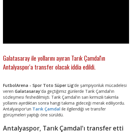
Galatasaray ile yollarını ayıran Tarık Çamdal'ın
Antalyaspor'a transfer olacak iddia edildi.
FutbolArena - Spor Toto Süper Lig
'de şampiyonluk mücadelesi
veren
Galatasaray
'da geçtiğimiz günlerde Tarık Çamdal'ın
sözleşmesi feshedilmişti. Tarık Çamdal'ın sarı kırmızılı takımla
yollarını ayırdıktan sonra hangi takıma gideceği merak ediliyordu.
Antalyaspor'un
Tarık Çamdal
ile ilgilendiği ve transfer
görüşmeleri yaptığı öne sürüldü.
Antalyaspor, Tarık Çamdal'ı transfer etti