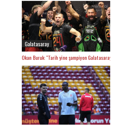
Galatasaray
Okan Buruk: "Tarih yine şampiyon Galatasaray’ı yazacak
FutbolArena Galatasaray-Sivasspor maçında