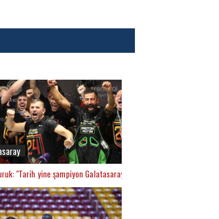
asaray
ruk: "Tarih yine şampiyon Galatasaray’ı yazacak"