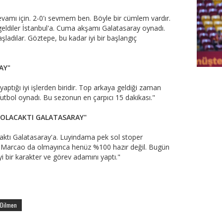
amı için. 2-0'ı sevmem ben. Böyle bir cümlem vardır.
 geldiler İstanbul'a. Cuma akşamı Galatasaray oynadı.
ladılar. Göztepe, bu kadar iyi bir başlangıç
AY"
FutbolA
tığı iyi işlerden biridir. Top arkaya geldiği zaman
tbol oynadı. Bu sezonun en çarpıcı 15 dakikası."
 OLACAKTI GALATASARAY"
aktı Galatasaray'a. Luyindama pek sol stoper
 Marcao da olmayınca henüz %100 hazır değil. Bugün
 bir karakter ve görev adamını yaptı."
 Dilmen