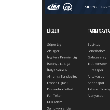
Sitemiz İHA ve
LİGLER
TAKIM SAYFA
Süper Lig
Beşiktaş
Alt Ligler
Fenerbahçe
İngiltere Premier Lig
Galatasaray
İspanya La Liga
Trabzonspor
İtalya Serie A
Bursaspor
Almanya Bundesliga
Antalyaspor
Fransa Ligue 1
Adanaspor
Dünyadan Futbol
Akhisar Beledi
Fan Token
Alanyaspor
Milli Takım
Şampiyonlar Ligi