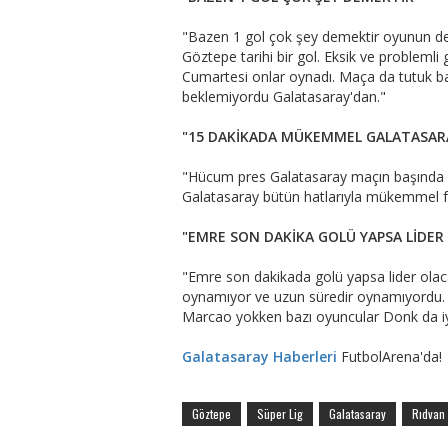
"Bazen 1 gol çok şey demektir oyunun dev
Göztepe tarihi bir gol. Eksik ve problemli
Cumartesi onlar oynadı. Maça da tutuk baş
beklemiyordu Galatasaray'dan."
"15 DAKİKADA MÜKEMMEL GALATASAR
"Hücum pres Galatasaray maçın başında yap
Galatasaray bütün hatlarıyla mükemmel fu
"EMRE SON DAKİKA GOLÜ YAPSA LİDER
"Emre son dakikada golü yapsa lider olac
oynamıyor ve uzun süredir oynamıyordu.
Marcao yokken bazı oyuncular Donk da iyi
Galatasaray Haberleri
FutbolArena'da!
Göztepe
Süper Lig
Galatasaray
Rıdvan