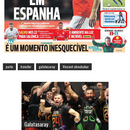
porto
transfer
galatasaray
Vincent aboubakar
Galatasaray