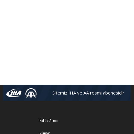
Sitemiz İHA ve AA resmi abonesidir
FutbolArena
KÜNYE