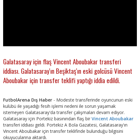
Galatasaray için flaş Vincent Aboubakar transferi
iddiası. Galatasaray'ın Beşiktaş'ın eski golcüsü Vincent
Aboubakar için transfer teklifi yaptığı iddia edildi.
FutbolArena Dış Haber
- Modeste transferinde oyuncunun eski
kulübü ile yaşadığı fesih işlemi nedeni ile sorun yaşamak
istemeyen Galatasaray'da transfer çalışmaları devam ediyor.
Galatasaray için Portekiz basınından flaş bir
Vincent Aboubakar
transferi iddiası geldi. Portekiz A Bola Gazatesi, Galatasaray'ın
Vincent Aboubakar için transfer teklifinde bulunduğu bilgisini
okuyucularına aktardı.