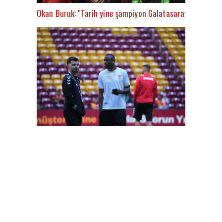
Okan Buruk: "Tarih yine şampiyon Galatasaray’ı yazacak
FutbolArena Galatasaray-Sivasspor maçında