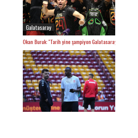
Galatasaray
Okan Buruk: "Tarih yine şampiyon Galatasaray’ı yazacak
FutbolArena Galatasaray-Sivasspor maçında