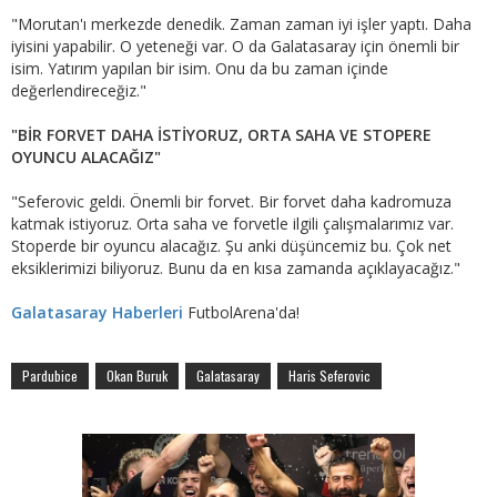
"Morutan'ı merkezde denedik. Zaman zaman iyi işler yaptı. Daha
iyisini yapabilir. O yeteneği var. O da Galatasaray için önemli bir
isim. Yatırım yapılan bir isim. Onu da bu zaman içinde
değerlendireceğiz."
"BİR FORVET DAHA İSTİYORUZ, ORTA SAHA VE STOPERE
OYUNCU ALACAĞIZ"
"Seferovic geldi. Önemli bir forvet. Bir forvet daha kadromuza
katmak istiyoruz. Orta saha ve forvetle ilgili çalışmalarımız var.
Stoperde bir oyuncu alacağız. Şu anki düşüncemiz bu. Çok net
eksiklerimizi biliyoruz. Bunu da en kısa zamanda açıklayacağız."
Galatasaray Haberleri
FutbolArena'da!
Pardubice
Okan Buruk
Galatasaray
Haris Seferovic