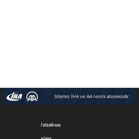
Sitemiz İHA ve AA resmi abonesidir
FutbolArena
KÜNYE