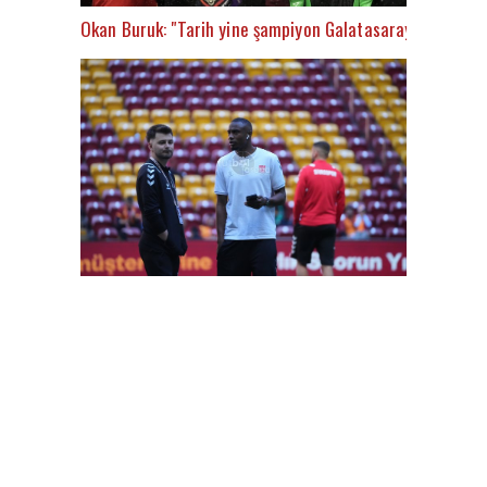
Okan Buruk: "Tarih yine şampiyon Galatasaray’ı yazacak
FutbolArena Galatasaray-Sivasspor maçında