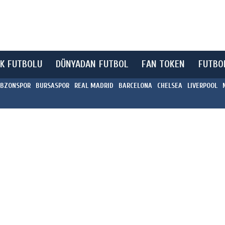
K FUTBOLU
DÜNYADAN FUTBOL
FAN TOKEN
FUTBO
BZONSPOR
BURSASPOR
REAL MADRID
BARCELONA
CHELSEA
LIVERPOOL