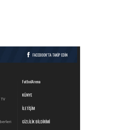
FACEBOOK’TA TAKİP EDİN
FutbolArena
KÜNYE
 TV
İLETİŞİM
GİZLİLİK BİLDİRİMİ
berleri