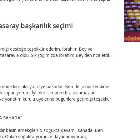
saray başkanlık seçimi
FutbolA
verdiği desteğe teşekkür ederim. İbrahim Bey ve
asaray'a oldu. Sıkıştığımızda İbrahim Bey'den rica ettik.
 Sürüde kim aksıyor diye bakarlar. Ben de şimdi kendime
 toparlıyorum. İyi olur. Umarım bizi avlamazlar.
 yönetim kurulu üyelerine bugünlere getirdiği teşekkür
TA SAHADA"
lardır basın emekçileri o soğukta devamlı sahada. Ben
erim. Onları soğukta görünce dayanamıyorum,