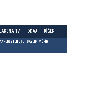
LARENA TV
İDDAA
DİĞER
MANCHESTER UTD
BAYERN MÜNİH