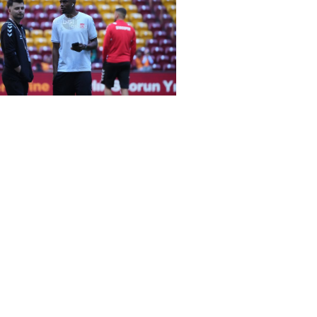
rena Galatasaray-Sivasspor maçında