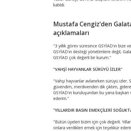
katıldı.
Mustafa Cengiz'den Galata
açıklamaları
"3 yıllık görev süresince GSYİAD'ın bize 
GSYİAD'ın desteği yönetimlere değil, Galat
GSYİAD çok değerli bir kurum."
"VAHŞİ HAYVANLAR SÜRÜYÜ İZLER"
"Vahşi hayvanlar avlanırken sürüyü izler.
güvendim, merdivenden dik çıktım, giderek
GSYİAD'ın kuruluşundan bu yana başkan ve
ederim."
"YILLARDIR BASIN EMEKÇİLERİ SOĞUK
"Bütün üyeleri bizim için çok değerli. Yıl
onlara verdikleri emek için teşekkür ed