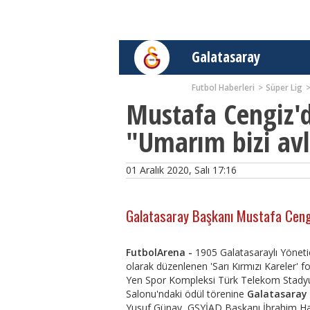
Galatasaray
Futbol Haberleri
Süper Lig
Mustafa Cengiz'
"Umarım bizi av
01 Aralık 2020, Salı 17:16
Galatasaray Başkanı Mustafa Cengi
FutbolArena -
1905 Galatasaraylı Yöneti
olarak düzenlenen 'Sarı Kırmızı Kareler' f
Yen Spor Kompleksi Türk Telekom Stad
Salonu'ndaki ödül törenine
Galatasaray
Yusuf Günay, GSYİAD Başkanı İbrahim Hati