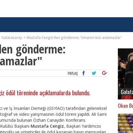
Galatasaray
Mustafa Cengiz’den gönderme: ’Umarım bizi avlamazlar’
den gönderme:
lamazlar"
PAYLAŞ
Galat
z ödül töreninde açıklamalarda bulundu.
Okan Bu
ci ve İş İnsanları Derneği (GSYİAD) tarafından geleneksel
otoğraf ve video yarışmasının ödül töreni yapıldı. Ali Sami
yumu'nda bulunan Özhan Canaydın Konferans
Kulübü Başkanı
Mustafa Cengiz
, Başkan Yardımcısı
poğlu ve yöneticiler ile ödül kazanan basın mensupları