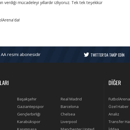
verdiği mücadeleyi yıllardır izliyoruz. Tek tek teşekkür
olArena'da!
 AA resmi abonesidir
TWITTER’DA TAKİP EDİN
LARI
DİĞER
Başakşehir
Real Madrid
FutbolArena
Gaziantepspor
Barcelona
Özel Haber
Gençlerbirliği
Chelsea
Analiz
Karabükspor
Liverpool
Transfer Ha
Kasımpaşa
Manchester United
İddaa