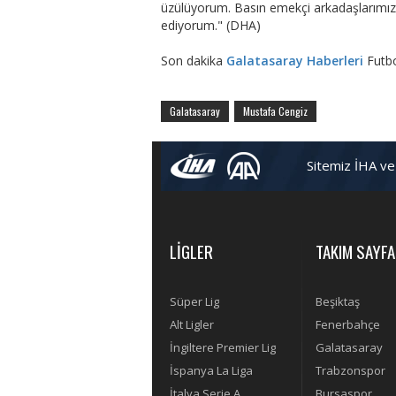
üzülüyorum. Basın emekçi arkadaşlarımızın 
ediyorum." (DHA)
Son dakika
Galatasaray Haberleri
Futb
Galatasaray
Mustafa Cengiz
Sitemiz İHA ve
LİGLER
TAKIM SAYFA
Süper Lig
Beşiktaş
Alt Ligler
Fenerbahçe
İngiltere Premier Lig
Galatasaray
İspanya La Liga
Trabzonspor
İtalya Serie A
Bursaspor