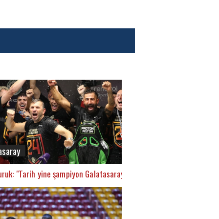
asaray
ruk: "Tarih yine şampiyon Galatasaray’ı yazacak"