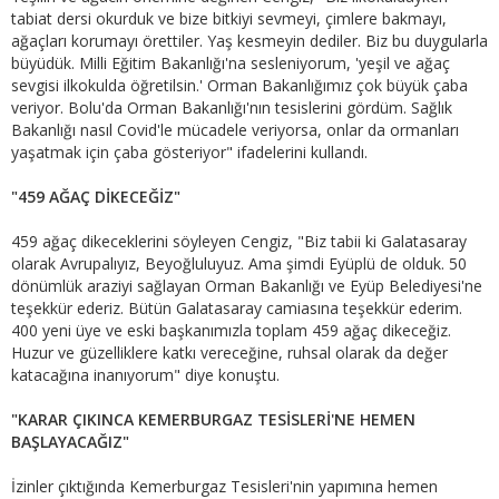
tabiat dersi okurduk ve bize bitkiyi sevmeyi, çimlere bakmayı,
ağaçları korumayı örettiler. Yaş kesmeyin dediler. Biz bu duygularla
büyüdük. Milli Eğitim Bakanlığı'na sesleniyorum, 'yeşil ve ağaç
sevgisi ilkokulda öğretilsin.' Orman Bakanlığımız çok büyük çaba
veriyor. Bolu'da Orman Bakanlığı'nın tesislerini gördüm. Sağlık
Bakanlığı nasıl Covid'le mücadele veriyorsa, onlar da ormanları
yaşatmak için çaba gösteriyor" ifadelerini kullandı.
"459 AĞAÇ DİKECEĞİZ"
459 ağaç dikeceklerini söyleyen Cengiz, "Biz tabii ki Galatasaray
olarak Avrupalıyız, Beyoğluluyuz. Ama şimdi Eyüplü de olduk. 50
dönümlük araziyi sağlayan Orman Bakanlığı ve Eyüp Belediyesi'ne
teşekkür ederiz. Bütün Galatasaray camiasına teşekkür ederim.
400 yeni üye ve eski başkanımızla toplam 459 ağaç dikeceğiz.
Huzur ve güzelliklere katkı vereceğine, ruhsal olarak da değer
katacağına inanıyorum" diye konuştu.
"KARAR ÇIKINCA KEMERBURGAZ TESİSLERİ'NE HEMEN
BAŞLAYACAĞIZ"
İzinler çıktığında Kemerburgaz Tesisleri'nin yapımına hemen