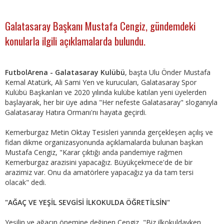
Galatasaray Başkanı Mustafa Cengiz, gündemdeki
konularla ilgili açıklamalarda bulundu.
FutbolArena - Galatasaray Kulübü
, başta Ulu Önder Mustafa
Kemal Atatürk, Ali Sami Yen ve kurucuları, Galatasaray Spor
Kulübü Başkanları ve 2020 yılında kulübe katılan yeni üyelerden
başlayarak, her bir üye adına "Her nefeste Galatasaray" sloganıyla
Galatasaray Hatıra Ormanı'nı hayata geçirdi.
Kemerburgaz Metin Oktay Tesisleri yanında gerçekleşen açılış ve
fidan dikme organizasyonunda açıklamalarda bulunan başkan
Mustafa Cengiz, "Karar çıktığı anda pandemiye rağmen
Kemerburgaz arazisini yapacağız. Büyükçekmece'de de bir
arazimiz var. Onu da amatörlere yapacağız ya da tam tersi
olacak" dedi.
"AĞAÇ VE YEŞİL SEVGİSİ İLKOKULDA ÖĞRETİLSİN"
Yeşilin ve ağacın önemine değinen Cengiz, "Biz ilkokuldayken