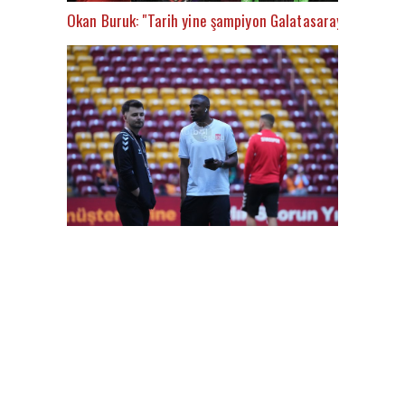
Okan Buruk: "Tarih yine şampiyon Galatasaray’ı yazacak
FutbolArena Galatasaray-Sivasspor maçında