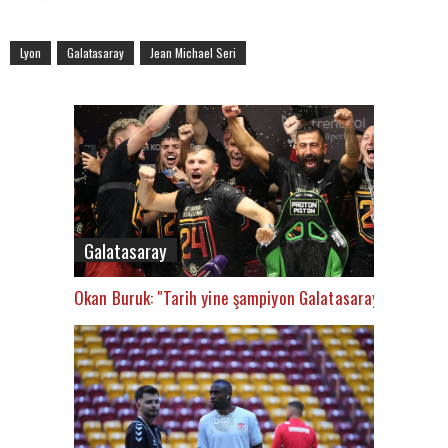
Lyon
Galatasaray
Jean Michael Seri
Galatasaray
Okan Buruk: "Tarih yine şampiyon Galatasaray’ı yazacak