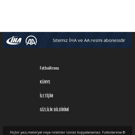
Sitemiz İHA ve AA resmi abonesidir
FutbolArena
KÜNYE
İLETİŞİM
GİZLİLİK BİLDİRİMİ
Hiçbir yazı,materyal veya resimler izinsiz kopyalanamaz. Futbolarena ©