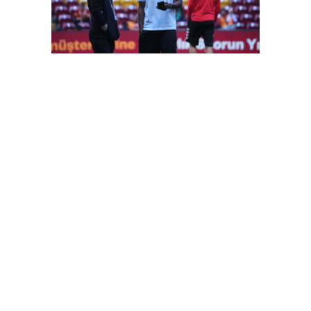
FutbolArena Galatasaray-Sivasspor maçında