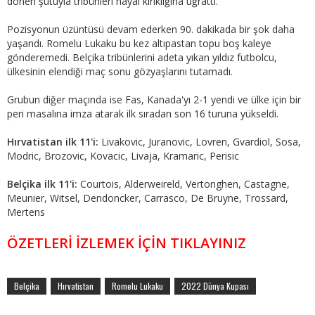
dönen şutuyla tribünleri hayal kırıklığına uğrattı.
Pozisyonun üzüntüsü devam ederken 90. dakikada bir şok daha
yaşandı. Romelu Lukaku bu kez altıpastan topu boş kaleye
gönderemedi. Belçika tribünlerini adeta yıkan yıldız futbolcu,
ülkesinin elendiği maç sonu gözyaşlarını tutamadı.
Grubun diğer maçında ise Fas, Kanada'yı 2-1 yendi ve ülke için bir
peri masalına imza atarak ilk sıradan son 16 turuna yükseldi.
Hırvatistan ilk 11'i:
Livakovic, Juranovic, Lovren, Gvardiol, Sosa,
Modric, Brozovic, Kovacic, Livaja, Kramaric, Perisic
Belçika ilk 11'i:
Courtois, Alderweireld, Vertonghen, Castagne,
Meunier, Witsel, Dendoncker, Carrasco, De Bruyne, Trossard,
Mertens
ÖZETLERİ İZLEMEK İÇİN TIKLAYINIZ
Belçika
Hırvatistan
Romelu Lukaku
2022 Dünya Kupası