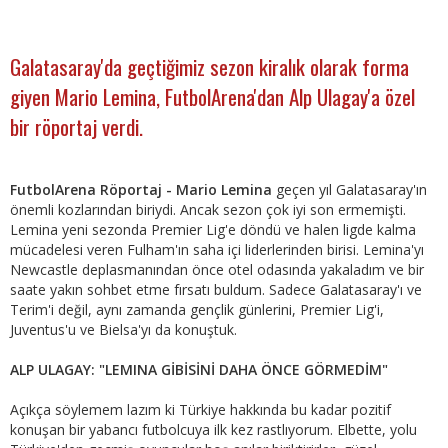
Galatasaray'da geçtiğimiz sezon kiralık olarak forma
giyen Mario Lemina, FutbolArena'dan Alp Ulagay'a özel
bir röportaj verdi.
FutbolArena Röportaj - Mario Lemina
geçen yıl Galatasaray'ın
önemli kozlarından biriydi. Ancak sezon çok iyi son ermemişti.
Lemina yeni sezonda Premier Lig'e döndü ve halen ligde kalma
mücadelesi veren Fulham'ın saha içi liderlerinden birisi. Lemina'yı
Newcastle deplasmanından önce otel odasında yakaladım ve bir
saate yakın sohbet etme fırsatı buldum. Sadece Galatasaray'ı ve
Terim'i değil, aynı zamanda gençlik günlerini, Premier Lig'i,
Juventus'u ve Bielsa'yı da konuştuk.
ALP ULAGAY: "LEMINA GİBİSİNİ DAHA ÖNCE GÖRMEDİM"
Açıkça söylemem lazım ki Türkiye hakkında bu kadar pozitif
konuşan bir yabancı futbolcuya ilk kez rastlıyorum. Elbette, yolu