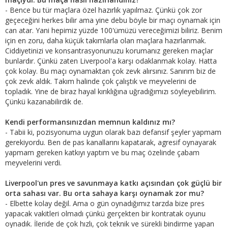
- Bence bu tür maçlara özel hazırlık yapılmaz. Çünkü çok zor
geçeceğini herkes bilir ama yine debu böyle bir maçı oynamak için
can atar. Yani hepimiz yüzde 100'ümüzü vereceğimizi biliriz. Benim
için en zoru, daha küçük takımlarla olan maçlara hazırlanmak.
Ciddiyetinizi ve konsantrasyonunuzu korumanız gereken maçlar
bunlardır. Çünkü zaten Liverpool'a karşı odaklanmak kolay. Hatta
çok kolay. Bu maçı oynamaktan çok zevk alırsınız. Sanırım biz de
çok zevk aldık. Takım halinde çok çalıştık ve meyvelerini de
topladık. Yine de biraz hayal kırıklığına uğradığımızı söyleyebilirim.
Çünkü kazanabilirdik de.
Kendi performansınızdan memnun kaldınız mı?
- Tabii ki, pozisyonuma uygun olarak bazı defansif şeyler yapmam
gerekiyordu. Ben de pas kanallarını kapatarak, agresif oynayarak
yapmam gereken katkıyı yaptım ve bu maç özelinde çabam
meyvelerini verdi.
Liverpool'un pres ve savunmaya katkı açısından çok güçlü bir
orta sahası var. Bu orta sahaya karşı oynamak zor mu?
- Elbette kolay değil. Ama o gün oynadığımız tarzda bize pres
yapacak vakitleri olmadı çünkü gerçekten bir kontratak oyunu
oynadık. İleride de çok hızlı, çok teknik ve sürekli bindirme yapan