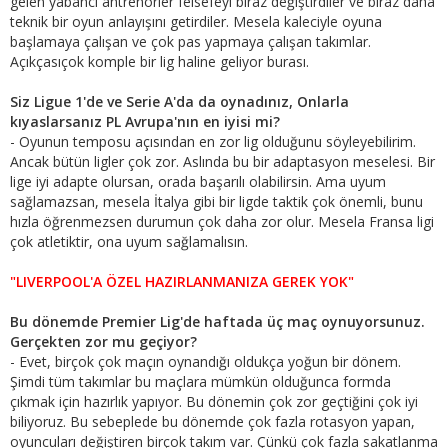
gelen yabancı antrenörler felsefeyi biraz değiştirdiler ve biraz daha
teknik bir oyun anlayışını getirdiler. Mesela kaleciyle oyuna
başlamaya çalışan ve çok pas yapmaya çalışan takımlar.
Açıkçasıçok komple bir lig haline geliyor burası.
Siz Ligue 1'de ve Serie A'da da oynadınız, Onlarla
kıyaslarsanız PL Avrupa'nın en iyisi mi?
- Oyunun temposu açısından en zor lig olduğunu söyleyebilirim.
Ancak bütün ligler çok zor. Aslında bu bir adaptasyon meselesi. Bir
lige iyi adapte olursan, orada başarılı olabilirsin. Ama uyum
sağlamazsan, mesela İtalya gibi bir ligde taktik çok önemli, bunu
hızla öğrenmezsen durumun çok daha zor olur. Mesela Fransa ligi
çok atletiktir, ona uyum sağlamalısın.
"LIVERPOOL'A ÖZEL HAZIRLANMANIZA GEREK YOK"
Bu dönemde Premier Lig'de haftada üç maç oynuyorsunuz.
Gerçekten zor mu geçiyor?
- Evet, birçok çok maçın oynandığı oldukça yoğun bir dönem.
Şimdi tüm takımlar bu maçlara mümkün olduğunca formda
çıkmak için hazırlık yapıyor. Bu dönemin çok zor geçtiğini çok iyi
biliyoruz. Bu sebeplede bu dönemde çok fazla rotasyon yapan,
oyuncuları değiştiren birçok takım var. Çünkü çok fazla sakatlanma