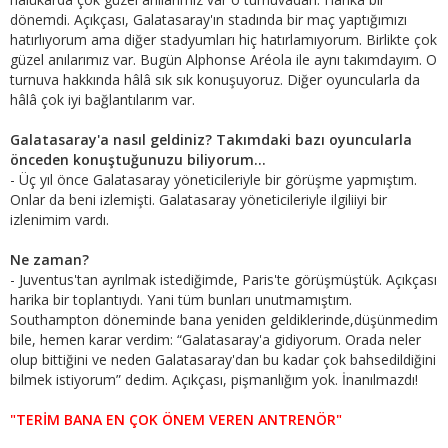
dönemdi. Açıkçası, Galatasaray'ın stadında bir maç yaptığımızı
hatırlıyorum ama diğer stadyumları hiç hatırlamıyorum. Birlikte çok
güzel anılarımız var. Bugün Alphonse Aréola ile aynı takımdayım. O
turnuva hakkında hâlâ sık sık konuşuyoruz. Diğer oyuncularla da
hâlâ çok iyi bağlantılarım var.
Galatasaray'a nasıl geldiniz? Takımdaki bazı oyuncularla
önceden konuştuğunuzu biliyorum...
- Üç yıl önce Galatasaray yöneticileriyle bir görüşme yapmıştım.
Onlar da beni izlemişti. Galatasaray yöneticileriyle ilgiliiyi bir
izlenimim vardı.
Ne zaman?
- Juventus'tan ayrılmak istediğimde, Paris'te görüşmüştük. Açıkçası
harika bir toplantıydı. Yani tüm bunları unutmamıştım.
Southampton döneminde bana yeniden geldiklerinde,düşünmedim
bile, hemen karar verdim: “Galatasaray'a gidiyorum. Orada neler
olup bittiğini ve neden Galatasaray'dan bu kadar çok bahsedildiğini
bilmek istiyorum” dedim. Açıkçası, pişmanlığım yok. İnanılmazdı!
"TERİM BANA EN ÇOK ÖNEM VEREN ANTRENÖR"