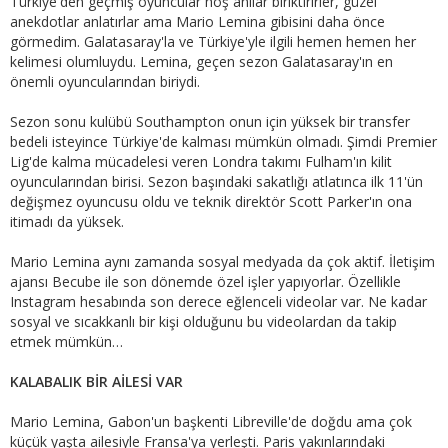
Türkiye'den geçmiş oyuncular hoş anılar biriktirirler, güzel
anekdotlar anlatırlar ama Mario Lemina gibisini daha önce
görmedim. Galatasaray'la ve Türkiye'yle ilgili hemen hemen her
kelimesi olumluydu. Lemina, geçen sezon Galatasaray'ın en
önemli oyuncularından biriydi.
Sezon sonu kulübü Southampton onun için yüksek bir transfer
bedeli isteyince Türkiye'de kalması mümkün olmadı. Şimdi Premier
Lig'de kalma mücadelesi veren Londra takımı Fulham'ın kilit
oyuncularından birisi. Sezon başındaki sakatlığı atlatınca ilk 11'ün
değişmez oyuncusu oldu ve teknik direktör Scott Parker'ın ona
itimadı da yüksek.
Mario Lemina aynı zamanda sosyal medyada da çok aktif. İletişim
ajansı Becube ile son dönemde özel işler yapıyorlar. Özellikle
Instagram hesabında son derece eğlenceli videolar var. Ne kadar
sosyal ve sıcakkanlı bir kişi olduğunu bu videolardan da takip
etmek mümkün…
KALABALIK BİR AİLESİ VAR
Mario Lemina, Gabon'un başkenti Libreville'de doğdu ama çok
küçük yaşta ailesiyle Fransa'ya yerleşti. Paris yakınlarındaki