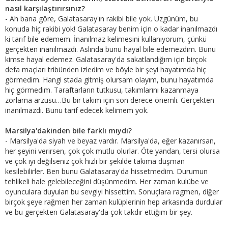
nasıl karşılaştırırsınız?
- Ah bana göre, Galatasaray'ın rakibi bile yok. Üzgünüm, bu
konuda hiç rakibi yok! Galatasaray benim için o kadar inanılmazdı
ki tarif bile edemem. İnanılmaz kelimesini kullanıyorum, çünkü
gerçekten inanılmazdı. Aslında bunu hayal bile edemezdim. Bunu
kimse hayal edemez. Galatasaray'da sakatlandığım için birçok
defa maçları tribünden izledim ve böyle bir şeyi hayatımda hiç
görmedim. Hangi stada gitmiş olursam olayım, bunu hayatımda
hiç görmedim. Taraftarların tutkusu, takımlarını kazanmaya
zorlama arzusu…Bu bir takım için son derece önemli. Gerçekten
inanılmazdı. Bunu tarif edecek kelimem yok.
Marsilya'dakinden bile farklı mıydı?
- Marsilya'da siyah ve beyaz vardır. Marsilya'da, eğer kazanırsan,
her şeyini verirsen, çok çok mutlu olurlar. Öte yandan, tersi olursa
ve çok iyi değilseniz çok hızlı bir şekilde takıma düşman
kesilebilirler. Ben bunu Galatasaray'da hissetmedim. Durumun
tehlikeli hale gelebileceğini düşünmedim. Her zaman kulübe ve
oyunculara duyulan bu sevgiyi hissettim. Sonuçlara ragmen, diğer
birçok şeye rağmen her zaman kulüplerinin hep arkasında durdular
ve bu gerçekten Galatasaray'da çok takdir ettiğim bir şey.