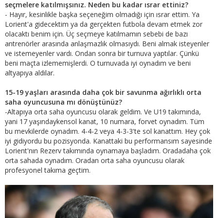
seçmelere katılmışsınız. Neden bu kadar ısrar ettiniz?
- Hayır, kesinlikle başka seçeneğim olmadığı için ısrar ettim. Ya
Lorient'a gidecektim ya da gerçekten futbola devam etmek zor
olacaktı benim için. Üç seçmeye katılmamın sebebi de bazı
antrenörler arasında anlaşmazlık olmasıydı. Beni almak isteyenler
ve istemeyenler vardı. Ondan sonra bir turnuva yaptılar. Çünkü
beni maçta izlememişlerdi. O turnuvada iyi oynadım ve beni
altyapıya aldılar.
15-19 yaşları arasında daha çok bir savunma ağırlıklı orta
saha oyuncusuna mı dönüştünüz?
-Altapıya orta saha oyuncusu olarak geldim. Ve U19 takımında,
yani 17 yaşındaykensol kanat, 10 numara, forvet oynadım. Tüm
bu mevkilerde oynadım. 4-4-2 veya 4-3-3'te sol kanattım. Hey çok
iyi gidiyordu bu pozisyonda. Kanattaki bu performansım sayesinde
Lorient'nın Rezerv takımında oynamaya başladım. Oradadaha çok
orta sahada oynadım. Oradan orta saha oyuncusu olarak
profesyonel takıma geçtim.