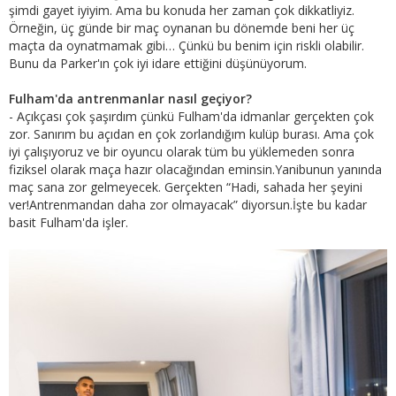
şimdi gayet iyiyim. Ama bu konuda her zaman çok dikkatliyiz.
Örneğin, üç günde bir maç oynanan bu dönemde beni her üç
maçta da oynatmamak gibi… Çünkü bu benim için riskli olabilir.
Bunu da Parker'ın çok iyi idare ettiğini düşünüyorum.
Fulham'da antrenmanlar nasıl geçiyor?
- Açıkçası çok şaşırdım çünkü Fulham'da idmanlar gerçekten çok
zor. Sanırım bu açıdan en çok zorlandığım kulüp burası. Ama çok
iyi çalışıyoruz ve bir oyuncu olarak tüm bu yüklemeden sonra
fiziksel olarak maça hazır olacağından eminsin.Yanibunun yanında
maç sana zor gelmeyecek. Gerçekten “Hadi, sahada her şeyini
ver!Antrenmandan daha zor olmayacak” diyorsun.İşte bu kadar
basit Fulham'da işler.