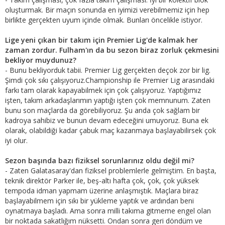
oluşturmak. Bir maçın sonunda en iyimizi verebilmemiz için hep
birlikte gerçekten uyum içinde olmak. Bunları öncelikle istiyor.
Lige yeni çıkan bir takım için Premier Lig'de kalmak her
zaman zordur. Fulham'ın da bu sezon biraz zorluk çekmesini
bekliyor muydunuz?
- Bunu bekliyorduk tabii. Premier Lig gerçekten deçok zor bir lig.
Şimdi çok sıkı çalışıyoruz.Championship ile Premier Lig arasındaki
farkı tam olarak kapayabilmek için çok çalışıyoruz. Yaptığımız
işten, takım arkadaşlarımın yaptığı işten çok memnunum. Zaten
bunu son maçlarda da görebiliyoruz. Şu anda çok sağlam bir
kadroya sahibiz ve bunun devam edeceğini umuyoruz. Buna ek
olarak, olabildiği kadar çabuk maç kazanmaya başlayabilirsek çok
iyi olur.
Sezon başında bazı fiziksel sorunlarınız oldu değil mi?
- Zaten Galatasaray'dan fiziksel problemlerle gelmiştim. En başta,
teknik direktör Parker ile, beş-altı hafta çok, çok, çok yüksek
tempoda idman yapmam üzerine anlaşmıştık. Maçlara biraz
başlayabilmem için sıkı bir yükleme yaptık ve ardından beni
oynatmaya başladı. Ama sonra milli takıma gitmeme engel olan
bir noktada sakatlığım nüksetti. Ondan sonra geri döndüm ve