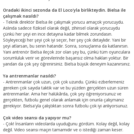
Oradaki ikinci sezonda da El Loco'yla birlikteydin. Bielsa ile
çalışmak nasıldı?
- Teknik direktör Bielsa ile çalışmak yorucu amaçok yorucuydu.
Aslında sadece fiziksel olarak değil, zihinsel olarak yorucuydu
çünkü her şeyi en ince detayına kadar bilmek zorundasın.
Söyleyeceği her şeyi çok iyi seçer, her şey çok detaylıdır. Yani bir
şeyi atlarsan, bu senin hatandır. Sonra, sonuçlarına da katlanırsın.
Yani antrenör Bielsa ileçok zor olan şey bu, çünkü tüm oyunculara
sorumluluk verir ve görevlerinde başarısız olma hakları yoktur. Bir
yandan da çok şey öğrenirsiniz. Bielsa büyük deneyim kazanırsınız.
Ya antrenmanlar nasıldı?
- Antrenmanlar çok uzun, çok çok uzundu. Çünkü ezberlemeniz
gereken çok sayıda taktik var ve bu yüzden gerçekten uzun süren
antrenmanlar. Ama her halükârda, çok şey öğreniyorsunuz ve
gerçekten, futbolu genel olarak anlamak için onunla çalışmanız
gerekiyor. Bielsa'yla çalıştıktan sonra futbolu çok iyi anlıyorsunuz.
Çok video seansı da yapıyor mu?
- Çok! İnsanların videolarda uyuduğunu gördüm. Kolay değil, kolay
değil. Video seansı maçın tamamıdır ve o istediği zaman keser.