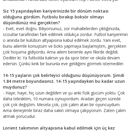
Siz 15 yaşındayken kariyerinizde bir dönüm noktası
olduğunu gördüm. Futbolu bırakıp boksör olmayı
düşündünüz mü gerçekten?
- Evet, evet doğru. Biliyorsunuz, zor mahallelerden çıktığınızda,
scoutlar tarafından fark edilmek oldukça zordur. Futbol kariyerimin
o anında bir kulübün altyapısına kabul edilmek zordu. Yani evet,
bunu ailemle konuştum ve boks yapmaya başlamıştım, gerçekten
çok hoşuma gidiyordu. Ama ailem benimle aynı fikirde değildi.
Dediler ki: Ya futbolda kalırsın ya da spor biter ve okula devam
edersin. Çünkü kırık bir burunla eve geldiğimi görmek istemediler.
14-15 yaşların çok belirleyici olduğunu düşünüyorum. Şimdi
1.84 metre boyundasınız. 14-15 yaşındayken bu kadar uzun
muydunuz?
- Hayır, hayır, hiç uzun değildim ve şu anki fizik gücüm yoktu. Çok
daha tekniktim, 10 numara oynuyordum. Aradan geçen sürede
çok çok değiştim. Mesela çok, çok çalım atan bir oyuncuydum.
Ama deneyimle biraz daha sakin olmaya çalışıyorum. Zaten çalım
atmak yorucudur.
Lorient takımının altyapısına kabul edilmek için üç kez