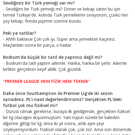
Sevdiğiniz bir Türk yemeği var mı?
- Sevdiğim bir Türk yemeği mi? Döner ve kebap zaten bu işin
temeli Türkiye'de. Aslında Türk yemeklerini seviyorum, çünkü her
şey kebap, fırında pişirme üzerine kurulu.
Peki ya tatlılar?
- Ahhh baklava! Çok çok iyi. Süper ama yemekten kaçınırız.
Maçlardan sonra bir parça, o kadar.
Bodrum'da küçük bir tatil de yaptınız değil mi?
- Bodrum'da tatil yaptım ailemle. Harika, harika bir şehir. Ailemle
birlikte gerçekten keyif aldık. Çok güzeldi.
"PREMIER LEAGUE HEM FİZİK HEM TEKNİK"
Daha önce Southampton ile Premier Lig'de iki sezon
oynadınız. PL'i nasıl değerlendirirsiniz? Gerçekten PL'deki
futbol çok mu fiziksel mi?
- Dürüst olmak gerekirse, buraya ilk geldiğimde, gerçekten fiziksel
bir lig olacağını düşünmüştüm. Yani topun sürekli bir kaleden
diğerine gittiği bir lig. Ama iki yıl sonra, artık aynı şeyi
söyleyemiyordum. Fiziksel olarak çok, çok zor. Ama son dönemde