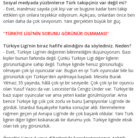
Sosyal medyada yüzbinlerce Türk takipçiniz var değil mi?
- Evet, inanılmaz sayıda çok kişi var ve bugüne kadar beni takip
ettikleri için onlara teşekkür ediyorum. Açıkçası, onlardan önce ben
onları daha da çok seviyorum. Yani gerçekten büyük bir güç.
"TÜRKİYE LİGİ'NİN SORUNU GÖRÜNÜR OLMAMASI"
Türkiye Ligi'nin biraz hafife alındığını da söylediniz. Neden?
- Evet, Türkiye Ligi'nin değerinin bilinmediğini düşünüyorum. Bazı
kişiler bunun farkında değil. Çünkü Türkiye Ligi diğer liglerin
görünürlüğüne sahip değil. Türkiye liginde henüz görünürlüğü
olmayan çok iyi oyuncular var. Bugün en iyi Türk oyuncular bile bu
görünürlük için Türkiye'den ayrılmaya başladı. Mesela Burak
Yılmaz; 35 yaşında, hâlâ çok iyi bir seviyede. Çok çok iyi bir oyuncu
olan Yusuf Yazıcı da var. Leicester'da Cengiz Ünder var. Türkiye'de
bazı süper oyuncular var ama yeteri kadar görülmüyorlar. Ama
bence Türkiye ligi çok çok zorlu ve bunu Şampiyonlar Ligi'nde de
gördük. İstanbul Başakşehir harika sonuçlar aldı. Elenmelerine
rağmen geçen yıl Avrupa Ligi'nde de çok başarılı oldular. Yani Türk
liginin diğer ligleri kıskanacak bir durumu yok. Türkiye liginde eksik
olan tek şey görünürlük.