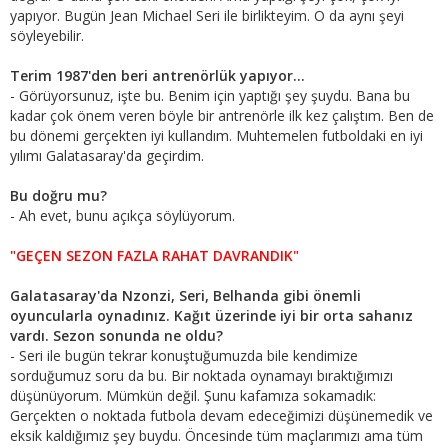
yapıyor. Bugün Jean Michael Seri ile birlikteyim. O da aynı şeyi
söyleyebilir.
Terim 1987'den beri antrenörlük yapıyor...
- Görüyorsunuz, işte bu. Benim için yaptığı şey şuydu. Bana bu
kadar çok önem veren böyle bir antrenörle ilk kez çalıştım. Ben de
bu dönemi gerçekten iyi kullandım. Muhtemelen futboldaki en iyi
yılımı Galatasaray'da geçirdim.
Bu doğru mu?
- Ah evet, bunu açıkça söylüyorum.
"GEÇEN SEZON FAZLA RAHAT DAVRANDIK"
Galatasaray'da Nzonzi, Seri, Belhanda gibi önemli
oyuncularla oynadınız. Kağıt üzerinde iyi bir orta sahanız
vardı. Sezon sonunda ne oldu?
- Seri ile bugün tekrar konuştuğumuzda bile kendimize
sorduğumuz soru da bu. Bir noktada oynamayı bıraktığımızı
düşünüyorum. Mümkün değil. Şunu kafamıza sokamadık:
Gerçekten o noktada futbola devam edeceğimizi düşünemedik ve
eksik kaldığımız şey buydu. Öncesinde tüm maçlarımızı ama tüm