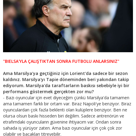
"BIELSA'YLA ÇALIŞTIKTAN SONRA FUTBOLU ANLARSINIZ"
Ama Marsilya'ya geçtiğiniz için Lorient'da sadece bir sezon
kaldınız. Marsilya'yı Tapie döneminden beri yakından takip
ediyorum. Marsilya'da taraftarların baskısı sebebiyle iyi bir
performans göstermek gerçekten zor mu?
- Bazı oyuncular için evet diyeceğim çünkü Marsilya'da tamamen
ama tamamen farklı bir ortam var. Biraz Napoli'ye benziyor. Biraz
oyunculardan çok fazla beklenti olan kulüplere benziyor. Ben ne
olursa olsun baskı hisseden biri değilim. Sadece antrenörün ve
etrafımdaki oyuncuların güvenine ihtiyacım var. Ondan sonra
sahada iş yürüyor zaten. Ama bazı oyuncular için çok çok zor
olabilir ve bacakları titreyebilir.