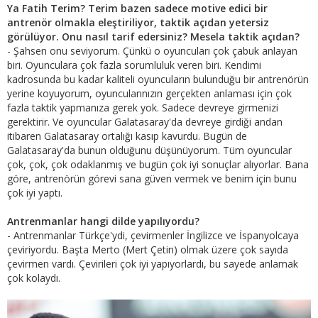
Ya Fatih Terim? Terim bazen sadece motive edici bir
antrenör olmakla eleştiriliyor, taktik açıdan yetersiz
görülüyor. Onu nasıl tarif edersiniz? Mesela taktik açıdan?
- Şahsen onu seviyorum. Çünkü o oyuncuları çok çabuk anlayan
biri. Oyunculara çok fazla sorumluluk veren biri. Kendimi
kadrosunda bu kadar kaliteli oyuncuların bulunduğu bir antrenörün
yerine koyuyorum, oyuncularınızın gerçekten anlaması için çok
fazla taktik yapmanıza gerek yok. Sadece devreye girmenizi
gerektirir. Ve oyuncular Galatasaray'da devreye girdiği andan
itibaren Galatasaray ortalığı kasıp kavurdu. Bugün de
Galatasaray'da bunun olduğunu düşünüyorum. Tüm oyuncular
çok, çok, çok odaklanmış ve bugün çok iyi sonuçlar alıyorlar. Bana
göre, antrenörün görevi sana güven vermek ve benim için bunu
çok iyi yaptı.
Antrenmanlar hangi dilde yapılıyordu?
- Antrenmanlar Türkçe'ydi, çevirmenler İngilizce ve İspanyolcaya
çeviriyordu. Başta Merto (Mert Çetin) olmak üzere çok sayıda
çevirmen vardı. Çevirileri çok iyi yapıyorlardı, bu sayede anlamak
çok kolaydı.