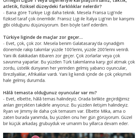
Örneğin Ligue 1 veya diğerleriyle karşılaştırırsanız, taktik,
atletik, fiziksel düzeydeki farklılıklar nelerdir?
- Bana göre Türkiye Ligi daha teknik. Mesela Fransa Ligi'nde
fiziksel taraf çok önemlidir. Fransız Ligi ile İtalya Ligi'nin bir karışımı
gibi olduğunu düşünüyorum. Ben böyle tarif ederdim.
Türkiye liginde de maçlar zor geçer...
- Evet, çok, çok zor. Mesela benim Galatasaray'da oynadığım
dönemde rakip takımlar yüzde 100'lerini, yüzde 200'lerini verirdi.
Yani ilk dakikadan itibaren zor geçer. Çok zorlarlar veya çok
savunma yaparlar. Bu yüzden Türk takımlarına karşı gol atmak çok
zordu, üstelik dünyanın her yerinden gelmiş yabancı oyuncular,
Brezilyalılar, Afrikalılar vardı. Yani lig kendi içinde de çok çekişmeli
hale gelmiş durumda.
Hâlâ temasta olduğunuz oyuncular var mı?
- Evet, elbette, hâlâ temas halindeyiz. Orada birlikte geçirdiğimiz
anları gerçekten takdirle anıyoruz. Bu yüzden iletişim halindeyiz.
Ryan ve Jimmy ile daha çok temasım var. Elbette Mika, ama o
zaten burada yanımda, bu yüzden onu her gün görüyorum. Güzel
bir küçük arkadaş grubuyduk ve umarım bu yıllarca devam eder.