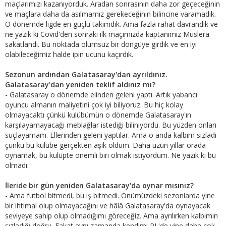
maçlarımızı kazanıyorduk. Aradan sonrasının daha zor geçeceğinin
ve maçlara daha da asılmamız gerekeceğinin bilincine varamadık.
O dönemde ligde en güçlü takımdık. Ama fazla rahat davrandık ve
ne yazık ki Covid'den sonraki ilk maçımızda kaptanımız Muslera
sakatlandı. Bu noktada olumsuz bir döngüye girdik ve en iyi
olabileceğimiz halde ipin ucunu kaçırdık.
Sezonun ardından Galatasaray'dan ayrıldınız.
Galatasaray'dan yeniden teklif aldınız mı?
- Galatasaray o dönemde elinden geleni yaptı. Artık yabancı
oyuncu almanın maliyetini çok iyi biliyoruz. Bu hiç kolay
olmayacaktı çünkü kulübümün o dönemde Galatasaray'ın
karşılayamayacağı meblağlar istediği biliniyordu. Bu yüzden onları
suçlayamam. Ellerinden geleni yaptılar. Ama o anda kalbim sızladı
çünkü bu kulübe gerçekten aşık oldum. Daha uzun yıllar orada
oynamak, bu kulüpte önemli biri olmak istiyordum. Ne yazık ki bu
olmadı.
İleride bir gün yeniden Galatasaray'da oynar mısınız?
- Ama futbol bitmedi, bu iş bitmedi. Önümüzdeki sezonlarda yine
bir ihtimal olup olmayacağını ve hâlâ Galatasaray'da oynayacak
seviyeye sahip olup olmadığımı göreceğiz. Ama ayrılırken kalbimin
sızladığı doğru. Fakat aynı zamanda kendimi PL'de yine daha çok