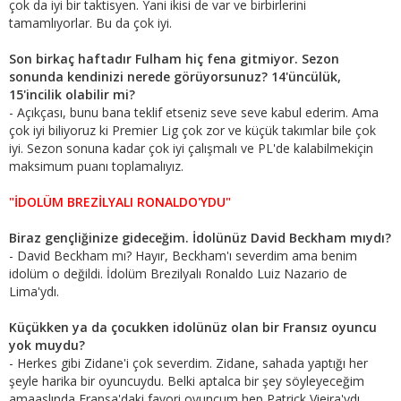
çok da iyi bir taktisyen. Yani ikisi de var ve birbirlerini
tamamlıyorlar. Bu da çok iyi.
Son birkaç haftadır Fulham hiç fena gitmiyor. Sezon
sonunda kendinizi nerede görüyorsunuz? 14'üncülük,
15'incilik olabilir mi?
- Açıkçası, bunu bana teklif etseniz seve seve kabul ederim. Ama
çok iyi biliyoruz ki Premier Lig çok zor ve küçük takımlar bile çok
iyi. Sezon sonuna kadar çok iyi çalışmalı ve PL'de kalabilmekiçin
maksimum puanı toplamalıyız.
"İDOLÜM BREZİLYALI RONALDO'YDU"
Biraz gençliğinize gideceğim. İdolünüz David Beckham mıydı?
- David Beckham mı? Hayır, Beckham'ı severdim ama benim
idolüm o değildi. İdolüm Brezilyalı Ronaldo Luiz Nazario de
Lima'ydı.
Küçükken ya da çocukken idolünüz olan bir Fransız oyuncu
yok muydu?
- Herkes gibi Zidane'i çok severdim. Zidane, sahada yaptığı her
şeyle harika bir oyuncuydu. Belki aptalca bir şey söyleyeceğim
amaaslında Fransa'daki favori oyuncum hep Patrick Vieira'ydı.