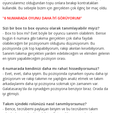
oyuncularımız olduğundan topu onlara bırakıp kontratakları
kullandık. Bu sebeple bizim için gerçekten çok ilginç bir maç oldu.
"6 NUMARADA OYUNU DAHA İYİ GÖRÜYORUM"
Sizi bir box to box oyuncu olarak tanımlayabilir miyiz?
- Box to box mı? Evet böyle bir oyuncu sanırım olabilirim. Bense
bugün 6 numara gibi takıma gerçekten çok daha faydalı
olabileceğim bir pozisyonum olduğunu düşünüyorum. Bu
pozisyonda çok top kapabiliyorum, rakip akınları kesebiliyorum.
Sanırım takıma gerçekten yardım edebileceğim ve elimden gelenin
en iyisini yapabileceğim pozisyon orası.
6 numarada kendinizi daha mı rahat hissediyorsunuz?
- Evet, evet, daha iyiyim. Bu pozisyonda oynarken oyunu daha iyi
görüyorum ve rakip takımın ne yaptığını analiz etmek ve takım
arkadaşlarımı daha iyi pozisyona sokmak için zamanım var.
Galatasaray'da da oynadığım pozisyona benziyor biraz. Orada da
iyi gitmişti.
Takım içindeki rolünüzü nasıl tanımlıyorsunuz?
- Bence, tecrübemi paylaşan biriyim ve bu tecrübemi takım