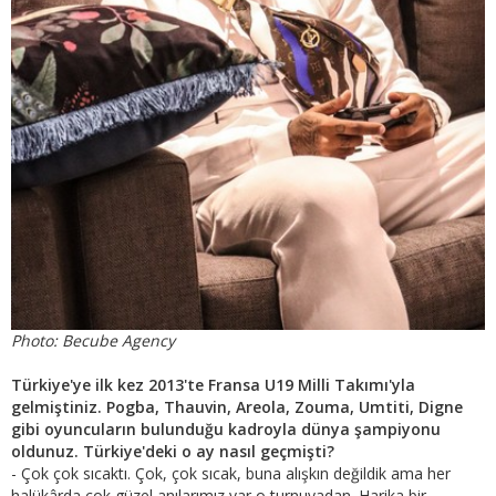
Photo: Becube Agency
Türkiye'ye ilk kez 2013'te Fransa U19 Milli Takımı'yla
gelmiştiniz. Pogba, Thauvin, Areola, Zouma, Umtiti, Digne
gibi oyuncuların bulunduğu kadroyla dünya şampiyonu
oldunuz. Türkiye'deki o ay nasıl geçmişti?
- Çok çok sıcaktı. Çok, çok sıcak, buna alışkın değildik ama her
halükârda çok güzel anılarımız var o turnuvadan. Harika bir