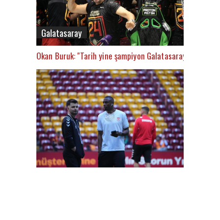
Galatasaray
Okan Buruk: "Tarih yine şampiyon Galatasaray’ı yazacak
FutbolArena Galatasaray-Sivasspor maçında