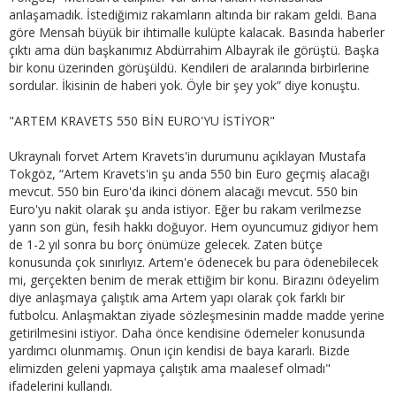
anlaşamadık. İstediğimiz rakamların altında bir rakam geldi. Bana
göre Mensah büyük bir ihtimalle kulüpte kalacak. Basında haberler
çıktı ama dün başkanımız Abdürrahim Albayrak ile görüştü. Başka
bir konu üzerinden görüşüldü. Kendileri de aralarında birbirlerine
sordular. İkisinin de haberi yok. Öyle bir şey yok” diye konuştu.
"ARTEM KRAVETS 550 BİN EURO'YU İSTİYOR"
Ukraynalı forvet Artem Kravets'in durumunu açıklayan Mustafa
Tokgöz, “Artem Kravets'in şu anda 550 bin Euro geçmiş alacağı
mevcut. 550 bin Euro'da ikinci dönem alacağı mevcut. 550 bin
Euro'yu nakit olarak şu anda istiyor. Eğer bu rakam verilmezse
yarın son gün, fesih hakkı doğuyor. Hem oyuncumuz gidiyor hem
de 1-2 yıl sonra bu borç önümüze gelecek. Zaten bütçe
konusunda çok sınırlıyız. Artem'e ödenecek bu para ödenebilecek
mi, gerçekten benim de merak ettiğim bir konu. Birazını ödeyelim
diye anlaşmaya çalıştık ama Artem yapı olarak çok farklı bir
futbolcu. Anlaşmaktan ziyade sözleşmesinin madde madde yerine
getirilmesini istiyor. Daha önce kendisine ödemeler konusunda
yardımcı olunmamış. Onun için kendisi de baya kararlı. Bizde
elimizden geleni yapmaya çalıştık ama maalesef olmadı"
ifadelerini kullandı.