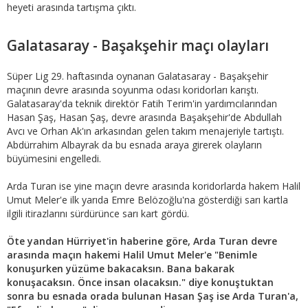
heyeti arasında tartışma çıktı.
Galatasaray - Başakşehir maçı olayları
Süper Lig 29. haftasında oynanan Galatasaray - Başakşehir
maçının devre arasında soyunma odası koridorları karıştı.
Galatasaray'da teknik direktör Fatih Terim'in yardımcılarından
Hasan Şaş, Hasan Şaş, devre arasında Başakşehir'de Abdullah
Avcı ve Orhan Ak'ın arkasından gelen takım menajeriyle tartıştı.
Abdürrahim Albayrak da bu esnada araya girerek olayların
büyümesini engelledi.
Arda Turan ise yine maçın devre arasında koridorlarda hakem Halil
Umut Meler'e ilk yarıda Emre Belözoğlu'na gösterdiği sarı kartla
ilgili itirazlarını sürdürünce sarı kart gördü.
Öte yandan Hürriyet'in haberine göre, Arda Turan devre
arasında maçın hakemi Halil Umut Meler'e "Benimle
konuşurken yüzüme bakacaksın. Bana bakarak
konuşacaksın. Önce insan olacaksın." diye konuştuktan
sonra bu esnada orada bulunan Hasan Şaş ise Arda Turan'a,