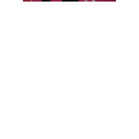
FutbolArena Galatasaray-Sivasspor maçında