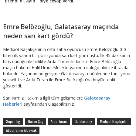
"Efendi ol, ayıp." diye cevap verdi.
Emre Belözoğlu, Galatasaray maçında
neden sarı kart gördü?
Medipol Başakşehir'in orta saha oyuncusu Emre Belözoğlu 0-0
biten ilk yarıda bir pozisyonda sarı kart görmüştü. İlk 45 dakikanın
bitiş düdüğü ile birlikte Arda Turan ile birlikte Emre Belözoğlu
maçın hakemi Halil Umut Meler'in yanında soluğu aldı ve itirazda
bulundu. Yaşanan bu gelişme Galatasaray tribünlerinde tansiyonu
yükseltti ve Arda Turan ile Emre Belözoğlu'na büyük tepki
gösterildi.
Sarı Kırmızılı takımla ilgili tüm gelişmelere
Galatasaray
Haberleri
sayfasından ulaşabilirsiniz.
Süper Lig
Hasan Şaş
Arda Turan
Galatasaray
Medipol Başakşehir
Abdürrahim Albayrak