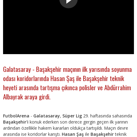
Galatasaray - Başakşehir maçının ilk yarısında soyunma
odası koridorlarında Hasan Şaş ile Başakşehir teknik
heyeti arasında tartışma çıkınca polisler ve Abdürrahim
Albayrak araya girdi.
FutbolArena
-
Galatasaray
,
Süper Lig
29. haftasında sahasında
Başakşehir'i
konuk ederken son derece gergin geçen ilk yarının
ardından özellikle hakem kararları oldukça tartışıldı. Maçın devre
arasında ise koridorlar karıştı.
Hasan Şaş
ile
Başakşehir
teknik