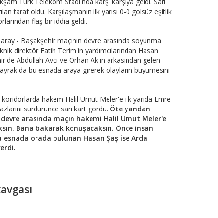
kşam Türk Telekom Stadı'nda karşı karşıya geldi. Sarı
lan taraf oldu. Karşılaşmanın ilk yarısı 0-0 golsüz eşitlik
arından flaş bir iddia geldi.
saray - Başakşehir maçının devre arasında soyunma
teknik direktör Fatih Terim'in yardımcılarından Hasan
r'de Abdullah Avcı ve Orhan Ak'ın arkasından gelen
bayrak da bu esnada araya girerek olayların büyümesini
 koridorlarda hakem Halil Umut Meler'e ilk yarıda Emre
tirazlarını sürdürünce sarı kart gördü.
Öte yandan
n devre arasında maçın hakemi Halil Umut Meler'e
sın. Bana bakarak konuşacaksın. Önce insan
bu esnada orada bulunan Hasan Şaş ise Arda
verdi.
kavgası