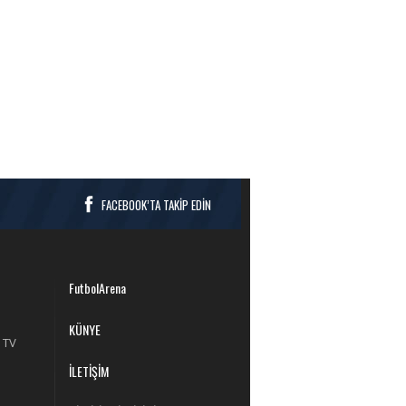
FACEBOOK’TA TAKİP EDİN
FutbolArena
KÜNYE
 TV
İLETİŞİM