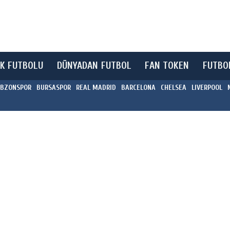
K FUTBOLU
DÜNYADAN FUTBOL
FAN TOKEN
FUTBO
BZONSPOR
BURSASPOR
REAL MADRID
BARCELONA
CHELSEA
LIVERPOOL