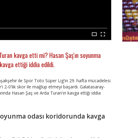
FutbolA
Turan kavga etti mi? Hasan Şaş'ın soyunma
kavga ettiği iddia edildi.
şakşehir ile Spor Toto Süper Lig'in 29. hafta mücadelesi
i 2-0'lık skor ile mağlup etmeyi başardı. Galatasaray-
ında Hasan Şaş ve Arda Turan'ın kavga ettiği iddia
soyunma odası koridorunda kavga