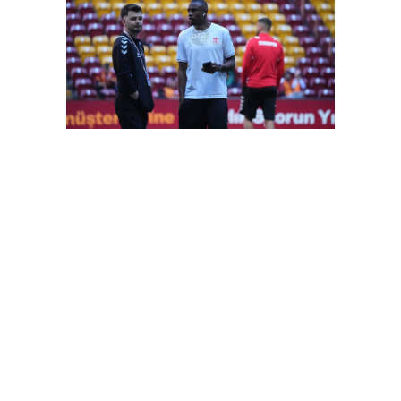
FutbolArena Galatasaray-Sivasspor maçında