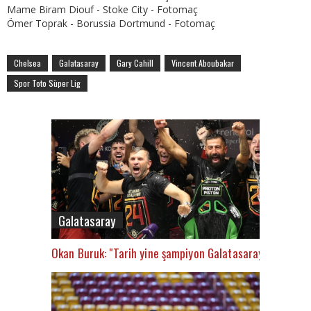
Mame Biram Diouf - Stoke City - Fotomaç
Ömer Toprak - Borussia Dortmund - Fotomaç
Chelsea
Galatasaray
Gary Cahill
Vincent Aboubakar
Spor Toto Süper Lig
Galatasaray
Okan Buruk: "Tarih yine şampiyon Galatasaray’ı yazacak