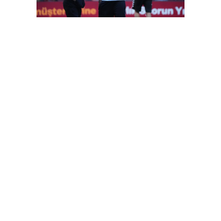
FutbolArena Galatasaray-Sivasspor maçında