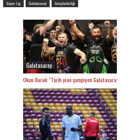
Süper Lig
Galatasaray
Gençlerbirliği
Galatasaray
Okan Buruk: "Tarih yine şampiyon Galatasaray’ı yazacak