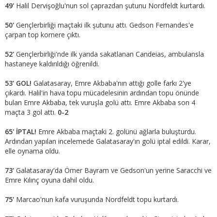
49'
Halil Dervişoğlu'nun sol çaprazdan şutunu Nordfeldt kurtardı.
50'
Gençlerbirliği maçtaki ilk şutunu attı. Gedson Fernandes'e
çarpan top kornere çıktı.
52'
Gençlerbirliği'nde ilk yarıda sakatlanan Candeias, ambulansla
hastaneye kaldırıldığı öğrenildi.
53' GOL!
Galatasaray, Emre Akbaba'nın attığı golle farkı 2'ye
çıkardı. Halil'in hava topu mücadelesinin ardından topu önünde
bulan Emre Akbaba, tek vuruşla golü attı. Emre Akbaba son 4
maçta 3 gol attı.
0-2
65' İPTAL!
Emre Akbaba maçtaki 2. golünü ağlarla buluşturdu.
Ardından yapılan incelemede Galatasaray'ın golü iptal edildi. Karar,
elle oynama oldu.
73'
Galatasaray'da Ömer Bayram ve Gedson'un yerine Saracchi ve
Emre Kılınç oyuna dahil oldu.
75'
Marcao'nun kafa vuruşunda Nordfeldt topu kurtardı.