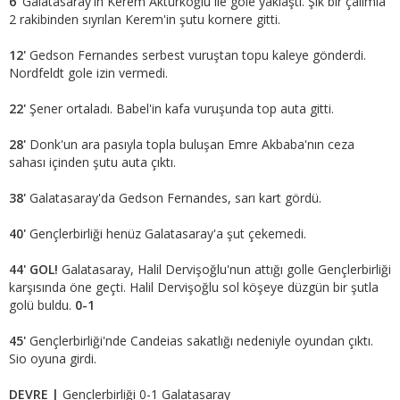
6'
Galatasaray'ın Kerem Aktürkoğlu ile gole yaklaştı. Şık bir çalımla
2 rakibinden sıyrılan Kerem'in şutu kornere gitti.
12'
Gedson Fernandes serbest vuruştan topu kaleye gönderdi.
Nordfeldt gole izin vermedi.
22'
Şener ortaladı. Babel'in kafa vuruşunda top auta gitti.
28'
Donk'un ara pasıyla topla buluşan Emre Akbaba'nın ceza
sahası içinden şutu auta çıktı.
38'
Galatasaray'da Gedson Fernandes, sarı kart gördü.
40'
Gençlerbirliği henüz Galatasaray'a şut çekemedi.
44' GOL!
Galatasaray, Halil Dervişoğlu'nun attığı golle Gençlerbirliği
karşısında öne geçti. Halil Dervişoğlu sol köşeye düzgün bir şutla
golü buldu.
0-1
45'
Gençlerbirliği'nde Candeias sakatlığı nedeniyle oyundan çıktı.
Sio oyuna girdi.
DEVRE |
Gençlerbirliği 0-1 Galatasaray