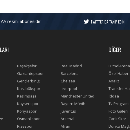
 AA resmi abonesidir
TWITTER’DA TAKİP EDİN
LARI
DİĞER
Başakşehir
Real Madrid
FutbolArena
Gaziantepspor
Barcelona
Özel Haber
Gençlerbirliği
Chelsea
Analiz
Karabükspor
Liverpool
Transfer Ha
Kasımpaşa
Manchester United
İddaa
Kayserispor
Bayern Münih
Tv Programı
Konyaspor
Juventus
Foto Galeri
ye
Osmanlıspor
Arsenal
Canlı Skor
Rizespor
Milan
Dünkü Maçl