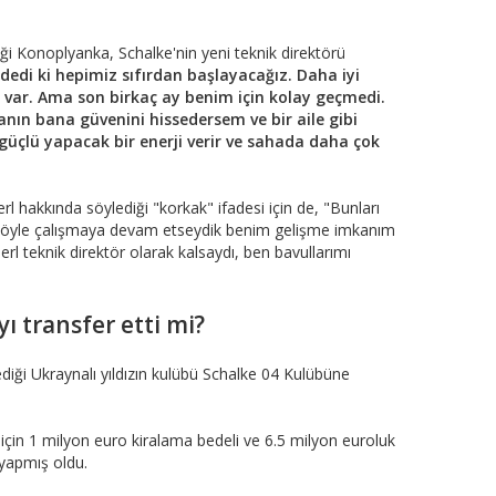
diği Konoplyanka, Schalke'nin yeni teknik direktörü
dedi ki hepimiz sıfırdan başlayacağız. Daha iyi
var. Ama son birkaç ay benim için kolay geçmedi.
nın bana güvenini hissedersem ve bir aile gibi
çlü yapacak bir enerji verir ve sahada daha çok
l hakkında söylediği "korkak" ifadesi için de, "Bunları
 böyle çalışmaya devam etseydik benim gelişme imkanım
erl teknik direktör olarak kalsaydı, ben bavullarımı
ı transfer etti mi?
diği Ukraynalı yıldızın kulübü Schalke 04 Kulübüne
çin 1 milyon euro kiralama bedeli ve 6.5 milyon euroluk
 yapmış oldu.