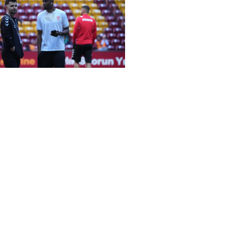
rena Galatasaray-Sivasspor maçında