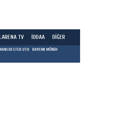
LARENA TV
İDDAA
DİĞER
MANCHESTER UTD
BAYERN MÜNİH