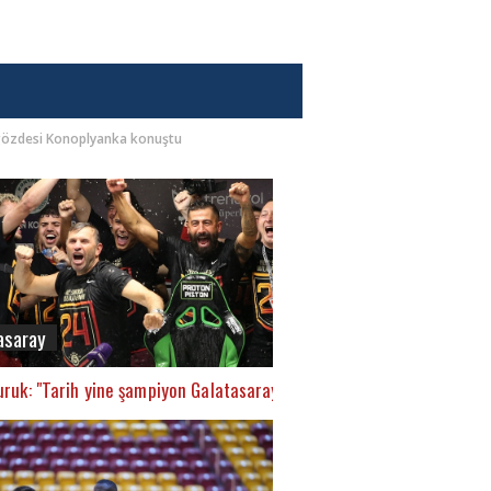
 gözdesi Konoplyanka konuştu
asaray
ruk: "Tarih yine şampiyon Galatasaray’ı yazacak"