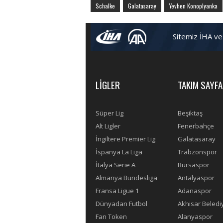
Schalke
Galatasaray
Yevhen Konoplyanka
Sitemiz İHA ve
LİGLER
TAKIM SAYFA
Süper Lig
Beşiktaş
Alt Ligler
Fenerbahçe
İngiltere Premier Lig
Galatasaray
İspanya La Liga
Trabzonspor
İtalya Serie A
Bursaspor
Almanya Bundesliga
Antalyaspor
Fransa Ligue 1
Adanaspor
Dünyadan Futbol
Akhisar Beledi
Fan Token
Alanyaspor