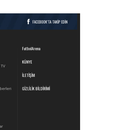
FACEBOOK’TA TAKİP EDİN
FutbolArena
KÜNYE
 TV
İLETİŞİM
GİZLİLİK BİLDİRİMİ
berleri
ar