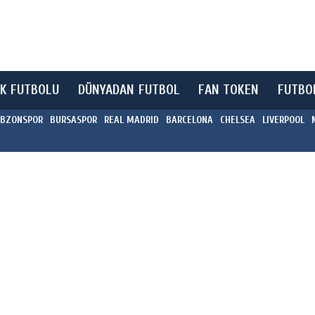
K FUTBOLU
DÜNYADAN FUTBOL
FAN TOKEN
FUTBO
BZONSPOR
BURSASPOR
REAL MADRID
BARCELONA
CHELSEA
LIVERPOOL