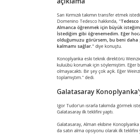
açıklama
Sarı Kırmızılı takımın transfer etmek iste
Domenino Tedesco hakkında, "
Tedesco 
Almanca öğrenmek için büyük isteğim 
İstediğim gibi öğrenemedim. Eğer hoca
olduğumuzu görürsem, bu beni daha gü
kalmamı sağlar."
diye konuştu.
Konoplyanka eski teknik direktörü Weinzier
kuluübü korumak için söylemiştim. Eğer
olmayacaktı. Bir şey çok açık. Eğer Weinzi
toplamıştım." dedi.
Galatasaray Konoplyanka'y
Igor Tudor'un ısrarla takımda görmek iste
Galatasaray ilk teklifini yaptı.
Galatasaray, Alman ekibine Konoplyanka i
da satın alma opsiyonu olarak ilk teklifini