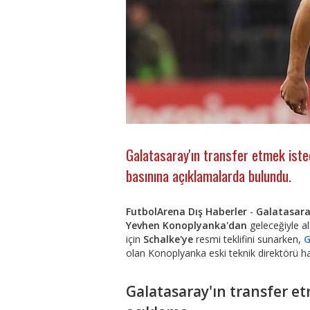
Galatasaray'ın transfer etmek iste
basınına açıklamalarda bulundu.
FutbolArena Dış Haberler
-
Galatasara
Yevhen Konoplyanka'dan
geleceğiyle al
için
Schalke'ye
resmi teklifini sunarken,
G
olan Konoplyanka eski teknik direktörü h
Galatasaray'ın transfer e