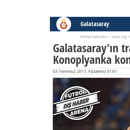
Galatasaray
Futbol Haberleri
Süper Lig
Galatasaray'ın t
Konoplyanka ko
03 Temmuz 2017, Pazartesi 01:01