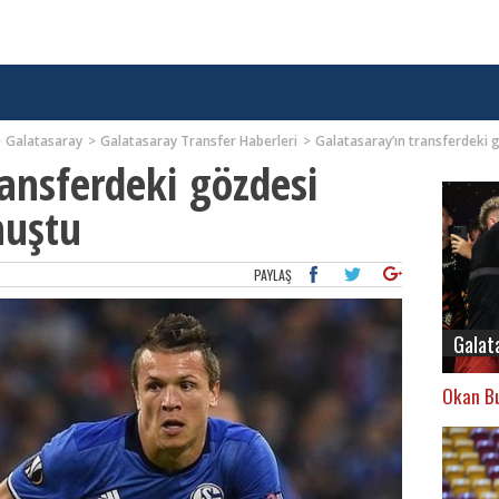
Galatasaray
Galatasaray Transfer Haberleri
Galatasaray’ın transferdeki
ransferdeki gözdesi
nuştu
PAYLAŞ
Galat
Okan Bu