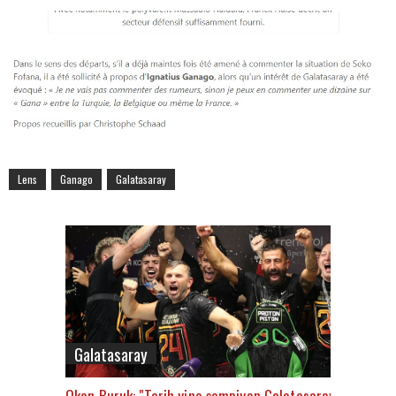
Lens
Ganago
Galatasaray
Galatasaray
Okan Buruk: "Tarih yine şampiyon Galatasaray’ı yazacak