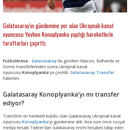
Galatasaray'ın gündemine yer alan Ukraynalı kanat
oyuncusu Yevhen Konoplyanka yaptığı hareketlerle
taraftarları şaşırttı.
FutbolArena
-
Galatasaray
'da gündem Maicon, Belhanda ve
Gomis transferlerinden sonra Ukraynalı kanat
oyuncusu
Konoplyanka
'ya çevrildi.
Galatasaray Transfer
haberleri.
Galatasaray Konoplyanka'yı mı transfer
ediyor?
Transferin en hareketli kulübü olan Galatasaray Ukraynalı kanat
oyuncusu
Konoplyanka
'yı gündemine aldı. Kısa süre önce sosyal
medya hesabı Twitter'dan Galatasaray resmi hesabını takip eden