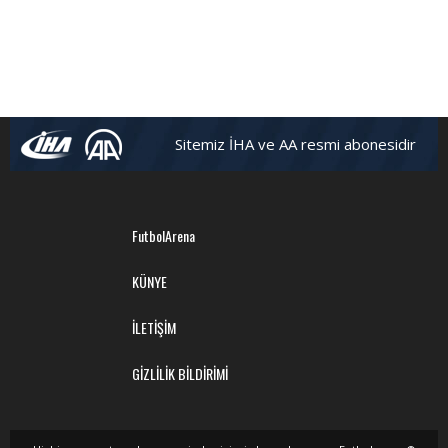
Sitemiz İHA ve AA resmi abonesidir
FutbolArena
KÜNYE
İLETİŞİM
GİZLİLİK BİLDİRİMİ