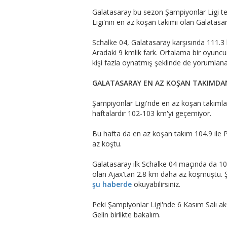
Galatasaray bu sezon Şampiyonlar Ligi t
Ligi'nin en az koşan takımı olan Galatasar
Schalke 04, Galatasaray karşısında 111.
Aradaki 9 kmlik fark. Ortalama bir oyun
kişi fazla oynatmış şeklinde de yorumlanab
GALATASARAY EN AZ KOŞAN TAKIMDA
Şampiyonlar Ligi'nde en az koşan takımla
haftalardır 102-103 km'yi geçemiyor.
Bu hafta da en az koşan takım 104.9 ile
az koştu.
Galatasaray ilk Schalke 04 maçında da 1
olan Ajax'tan 2.8 km daha az koşmuştu. Ş
şu haberde
okuyabilirsiniz.
Peki Şampiyonlar Ligi'nde 6 Kasım Salı a
Gelin birlikte bakalım.