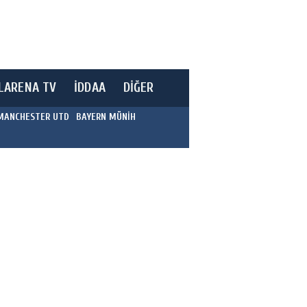
LARENA TV
İDDAA
DİĞER
MANCHESTER UTD
BAYERN MÜNİH