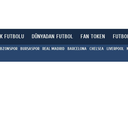
K FUTBOLU
DÜNYADAN FUTBOL
FAN TOKEN
FUTBO
BZONSPOR
BURSASPOR
REAL MADRID
BARCELONA
CHELSEA
LIVERPOOL