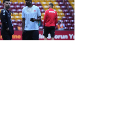
rena Galatasaray-Sivasspor maçında