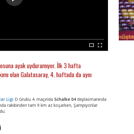
FutbolA
osuna ayak uyduramıyor. İlk 3 hafta
kımı olan Galatasaray, 4. haftada da aynı
ar Ligi
D Grubu 4. maçında
Schalke 04
deplasmanında
nda rakibinden tam 9 km az koşarken, Şampiyonlar
du.
i