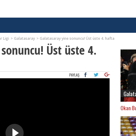
r Ligi
Galatasaray
Galatasaray yine sonuncu! Üst üste 4. hafta
 sonuncu! Üst üste 4.
PAYLAŞ
Galat
Okan Bu