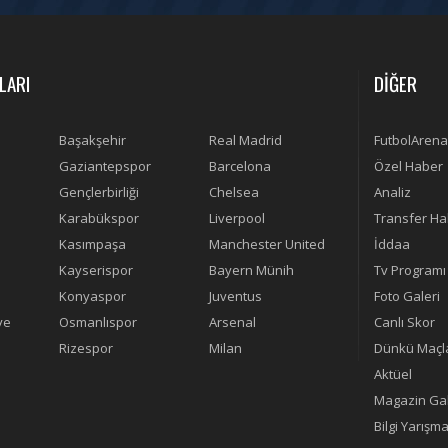
LARI
DİĞER
Başakşehir
Real Madrid
FutbolArena
Gaziantepspor
Barcelona
Özel Haber
Gençlerbirliği
Chelsea
Analiz
Karabükspor
Liverpool
Transfer Ha
Kasımpaşa
Manchester United
İddaa
Kayserispor
Bayern Münih
Tv Programı
Konyaspor
Juventus
Foto Galeri
ye
Osmanlıspor
Arsenal
Canlı Skor
Rizespor
Milan
Dünkü Maçl
Aktüel
Magazin Gal
Bilgi Yarışma