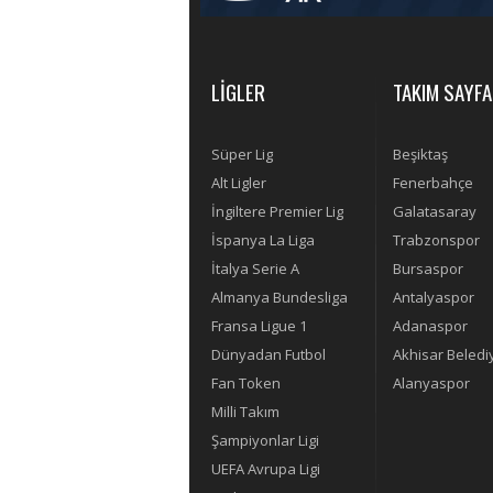
LİGLER
TAKIM SAYFA
Süper Lig
Beşiktaş
Alt Ligler
Fenerbahçe
İngiltere Premier Lig
Galatasaray
İspanya La Liga
Trabzonspor
İtalya Serie A
Bursaspor
Almanya Bundesliga
Antalyaspor
Fransa Ligue 1
Adanaspor
Dünyadan Futbol
Akhisar Beledi
Fan Token
Alanyaspor
Milli Takım
Şampiyonlar Ligi
UEFA Avrupa Ligi