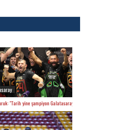
asaray
ruk: "Tarih yine şampiyon Galatasaray’ı yazacak"