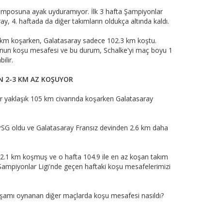
emposuna ayak uyduramıyor. İlk 3 hafta Şampiyonlar
ay, 4. haftada da diğer takımların oldukça altında kaldı.
3 km koşarken, Galatasaray sadece 102.3 km koştu.
cunun koşu mesafesi ve bu durum, Schalke'yi maç boyu 1
ilir.
N 2-3 KM AZ KOŞUYOR
r yaklaşık 105 km civarında koşarken Galatasaray
 PSG oldu ve Galatasaray Fransız devinden 2.6 km daha
02.1 km koşmuş ve o hafta 104.9 ile en az koşan takım
ampiyonlar Ligi'nde geçen haftaki koşu mesafelerimizi
kşamı oynanan diğer maçlarda koşu mesafesi nasıldı?