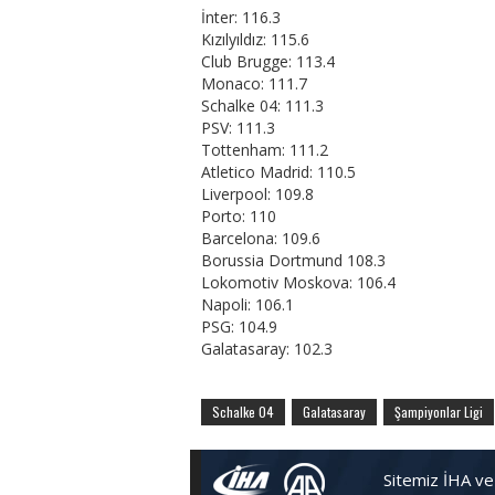
İnter: 116.3
Kızılyıldız: 115.6
Club Brugge: 113.4
Monaco: 111.7
Schalke 04: 111.3
PSV: 111.3
Tottenham: 111.2
Atletico Madrid: 110.5
Liverpool: 109.8
Porto: 110
Barcelona: 109.6
Borussia Dortmund 108.3
Lokomotiv Moskova: 106.4
Napoli: 106.1
PSG: 104.9
Galatasaray: 102.3
Schalke 04
Galatasaray
Şampiyonlar Ligi
Sitemiz İHA ve