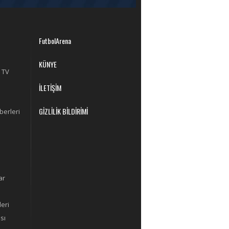
FutbolArena
KÜNYE
 TV
İLETİŞİM
GİZLİLİK BİLDİRİMİ
berleri
ar
eri
sı