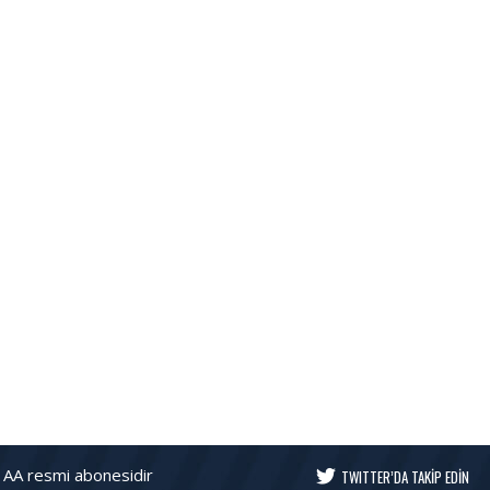
 AA resmi abonesidir
TWITTER’DA TAKİP EDİN