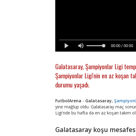
00:00 / 00:00
Galatasaray, Şampiyonlar Ligi temp
Şampiyonlar Ligi'nin en az koşan ta
durumu yaşadı.
FutbolArena
-
Galatasaray
,
Şampiyonl
yine mağlup oldu. Galatasaray maç sonu
Ligi'nde bu hafta da en az koşan takım ol
Galatasaray koşu mesafes