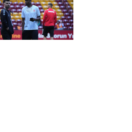
rena Galatasaray-Sivasspor maçında