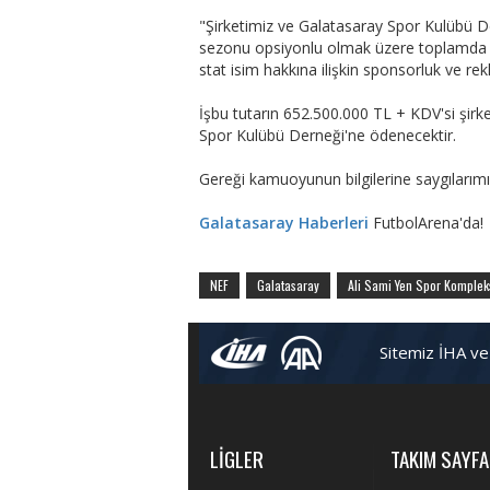
"Şirketimiz ve Galatasaray Spor Kulübü De
sezonu opsiyonlu olmak üzere toplamda 
stat isim hakkına ilişkin sponsorluk ve r
İşbu tutarın 652.500.000 TL + KDV'si şirk
Spor Kulübü Derneği'ne ödenecektir.
Gereği kamuoyunun bilgilerine saygılarımı
Galatasaray Haberleri
FutbolArena'da!
NEF
Galatasaray
Ali Sami Yen Spor Komplek
Sitemiz İHA ve
LİGLER
TAKIM SAYFA