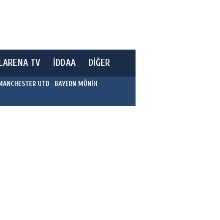
LARENA TV
İDDAA
DİĞER
MANCHESTER UTD
BAYERN MÜNİH