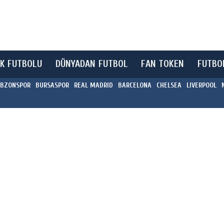
K FUTBOLU
DÜNYADAN FUTBOL
FAN TOKEN
FUTBO
BZONSPOR
BURSASPOR
REAL MADRID
BARCELONA
CHELSEA
LIVERPOOL