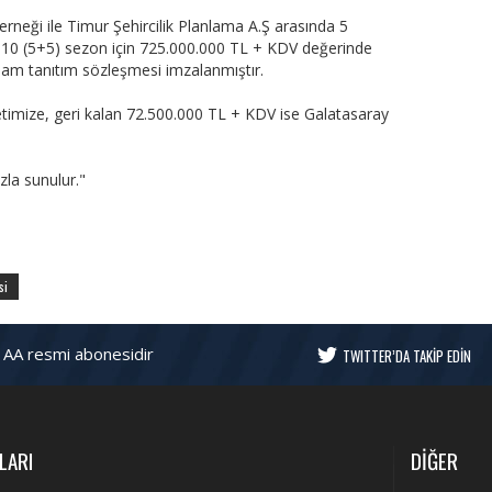
rneği ile Timur Şehircilik Planlama A.Ş arasında 5
10 (5+5) sezon için 725.000.000 TL + KDV değerinde
eklam tanıtım sözleşmesi imzalanmıştır.
etimize, geri kalan 72.500.000 TL + KDV ise Galatasaray
zla sunulur."
si
 AA resmi abonesidir
TWITTER’DA TAKİP EDİN
LARI
DİĞER