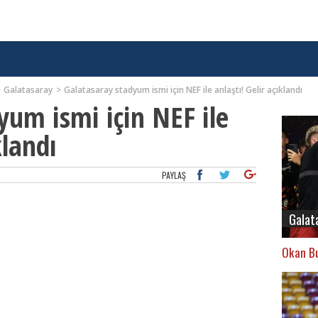
Galatasaray
Galatasaray stadyum ismi için NEF ile anlaştı! Gelir açıklandı
yum ismi için NEF ile
klandı
PAYLAŞ
Galat
Okan Bu