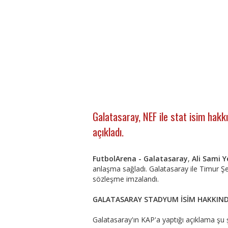
Galatasaray, NEF ile stat isim hakk
açıkladı.
FutbolArena - Galatasaray
,
Ali Sami 
anlaşma sağladı. Galatasaray ile Timur Şehi
sözleşme imzalandı.
GALATASARAY STADYUM İSİM HAKKIN
Galatasaray'ın KAP'a yaptığı açıklama şu ş