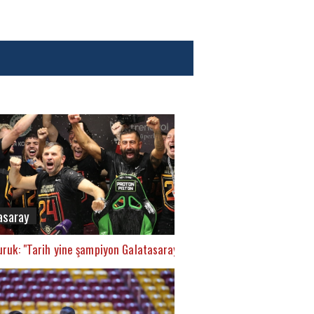
asaray
ruk: "Tarih yine şampiyon Galatasaray’ı yazacak"