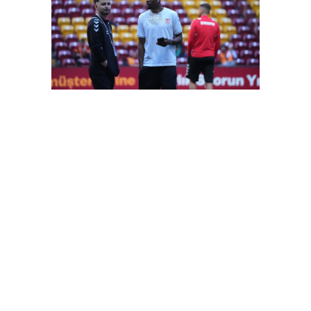
FutbolArena Galatasaray-Sivasspor maçında