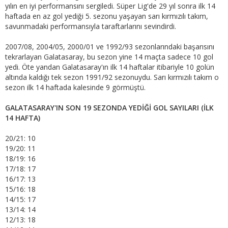
yılın en iyi performansını sergiledi. Süper Lig'de 29 yıl sonra ilk 14
haftada en az gol yediği 5. sezonu yaşayan sarı kırmızılı takım,
savunmadaki performansıyla taraftarlarını sevindirdi.
2007/08, 2004/05, 2000/01 ve 1992/93 sezonlarındaki başarısını
tekrarlayan Galatasaray, bu sezon yine 14 maçta sadece 10 gol
yedi. Öte yandan Galatasaray'ın ilk 14 haftalar itibariyle 10 golün
altında kaldığı tek sezon 1991/92 sezonuydu. Sarı kırmızılı takım o
sezon ilk 14 haftada kalesinde 9 görmüştü.
GALATASARAY'IN SON 19 SEZONDA YEDİĞİ GOL SAYILARI (İLK
14 HAFTA)
20/21: 10
19/20: 11
18/19: 16
17/18: 17
16/17: 13
15/16: 18
14/15: 17
13/14: 14
12/13: 18