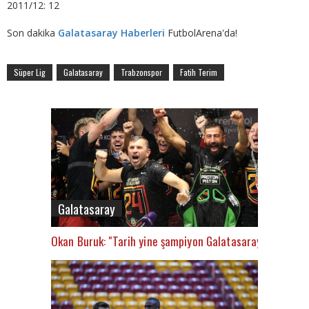
2011/12: 12
Son dakika
Galatasaray Haberleri
FutbolArena'da!
Süper Lig
Galatasaray
Trabzonspor
Fatih Terim
Galatasaray
Okan Buruk: "Tarih yine şampiyon Galatasaray’ı yazacak