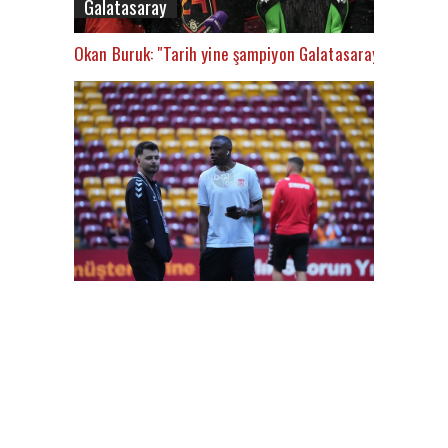
Galatasaray
Okan Buruk: "Tarih yine şampiyon Galatasaray’ı yazacak
FutbolArena Galatasaray-Sivasspor maçında