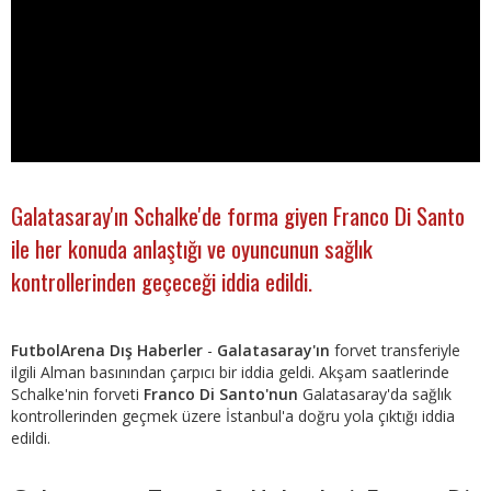
Galatasaray'ın Schalke'de forma giyen Franco Di Santo
ile her konuda anlaştığı ve oyuncunun sağlık
kontrollerinden geçeceği iddia edildi.
FutbolArena Dış Haberler
-
Galatasaray'ın
forvet transferiyle
ilgili Alman basınından çarpıcı bir iddia geldi. Akşam saatlerinde
Schalke'nin forveti
Franco Di Santo'nun
Galatasaray'da sağlık
kontrollerinden geçmek üzere İstanbul'a doğru yola çıktığı iddia
edildi.