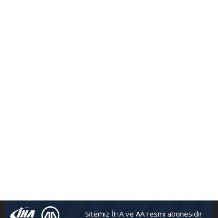
Sitemiz İHA ve AA resmi abonesidir