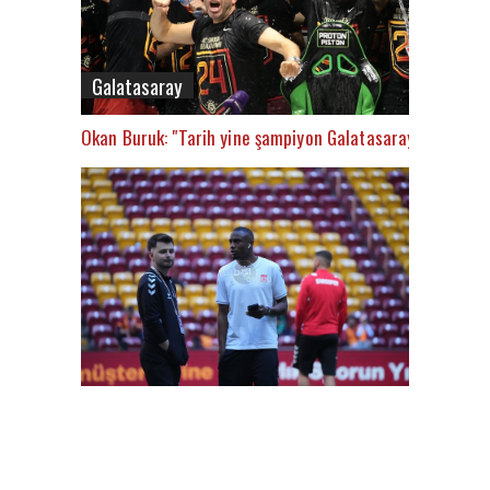
Galatasaray
Okan Buruk: "Tarih yine şampiyon Galatasaray’ı yazacak
FutbolArena Galatasaray-Sivasspor maçında