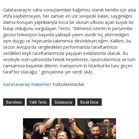
Galatasaray'ın saha sonuçlarından bağımsız olarak kendisi için asla
irtifa kaybetmeyen, her zaman en üst seviyede kalan, saygınlığını
daima koruyan yaptıklarıyla koca bir ulusun ufkunu açan büyük bir
kulüp olduğunu vurgulayan Terim, "Bilmenizi isterim ki perşembe
gecesi televizyon başında yaklaşık yarım asırdır hiç yitirmediğim
aynı duygu ve heyecanla takımımızı destekleyeceğim. Kalbim, bu
sezon Avrupa'da sergiledikleri performansla taraftarımıza
verdikleri keyfi taraftarlarımızla yaşayan evlatlarımla olacak. Bu
vesileyle sizin şahsınızda teknik heyetimize, oyuncularımıza ve tüm
camiamıza başarılar dilerim. İnanıyorum ki İstanbul'da turu geçen
taraf biz olacağız." görüşlerine yer verdi. (AA)
Galatasaray Haberleri
FutbolArena'da!
Barcelona
Fatih Terim
Galatasaray
Burak Elmas