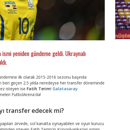
FutbolA
 ismi yeniden gündeme geldi. Ukraynalı
ldı.
ndemine ilk olarak 2015-2016 sezonu başında
beri geçen 2.5 yılda neredeyse her transfer döneminde
kez isteyen ise
Fatih Terim
!
Galatasaray
eleri FutbolArena'da!
ı transfer edecek mi?
 yapılan zirvede, sol kanatta oynayabilen ve oyun kurucu
önetimden isteyen Fatih Terim'in Konoplyanka'nın ismini