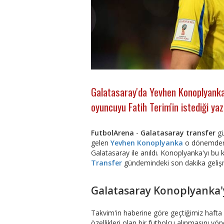
Galatasaray'da Yevhen Konoplyanka
oyuncuyu Fatih Terim'in istediği yazı
FutbolArena
-
Galatasaray transfer
gü
gelen
Yevhen Konoplyanka
o dönemden 
Galatasaray ile anıldı. Konoplyanka'yı bu 
Transfer
gündemindeki son dakika gelişm
Galatasaray Konoplyanka'y
Takvim'in haberine göre geçtiğimiz hafta
özellikleri olan bir futbolcu alınmasını y