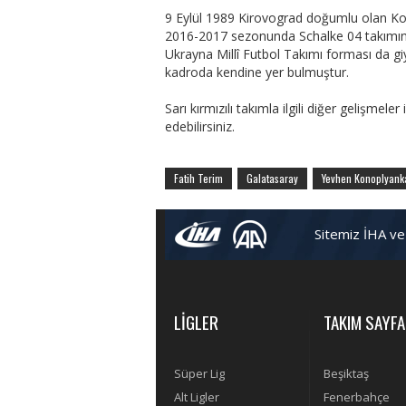
9 Eylül 1989 Kirovograd doğumlu olan Ko
2016-2017 sezonunda Schalke 04 takımına 
Ukrayna Millî Futbol Takımı forması da 
kadroda kendine yer bulmuştur.
Sarı kırmızılı takımla ilgili diğer gelişmeler 
edebilirsiniz.
Fatih Terim
Galatasaray
Yevhen Konoplyank
Sitemiz İHA ve
LİGLER
TAKIM SAYFA
Süper Lig
Beşiktaş
Alt Ligler
Fenerbahçe