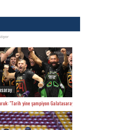
stiyor
asaray
ruk: "Tarih yine şampiyon Galatasaray’ı yazacak"