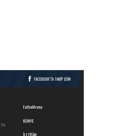
FACEBOOK’TA TAKİP EDİN
FutbolArena
KÜNYE
 TV
İLETİŞİM