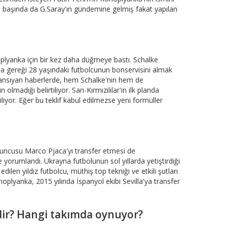
on başında da G.Saray'ın gündemine gelmiş fakat yapılan
plyanka için bir kez daha düğmeye bastı. Schalke
şma gereği 28 yaşındaki futbolcunun bonservisini almak
yansıyan haberlerde, hem Schalke'nin hem de
adığı belirtiliyor. Sarı-Kırmızılılar'ın ilk planda
tiliyor. Eğer bu teklif kabul edilmezse yeni formüller
yuncusu Marco Pjaca'yı transfer etmesi de
 yorumlandı. Ukrayna futbolunun sol yıllarda yetiştirdiği
dilen yıldız futbolcu, müthiş top tekniği ve etkili şutları
onoplyanka, 2015 yılında İspanyol ekibi Sevilla'ya transfer
ir? Hangi takımda oynuyor?