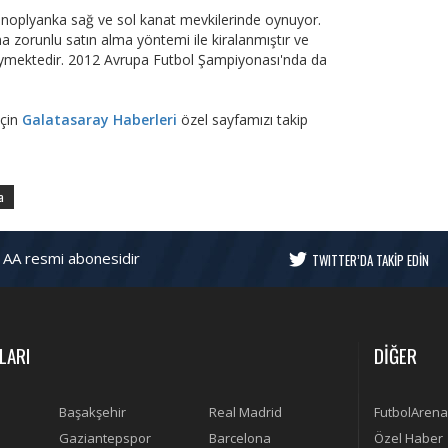
noplyanka sağ ve sol kanat mevkilerinde oynuyor.
zorunlu satın alma yöntemi ile kiralanmıştır ve
giymektedir. 2012 Avrupa Futbol Şampiyonası'nda da
için
Galatasaray Haberleri
özel sayfamızı takip
a
 AA resmi abonesidir
TWITTER’DA TAKİP EDİN
LARI
DİĞER
Başakşehir
Real Madrid
FutbolArena
Gaziantepspor
Barcelona
Özel Haber