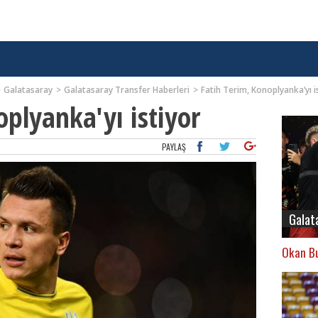
Galatasaray
Galatasaray Transfer Haberleri
Fatih Terim, Konoplyanka’yı i
oplyanka'yı istiyor
PAYLAŞ
Galat
Okan Bu