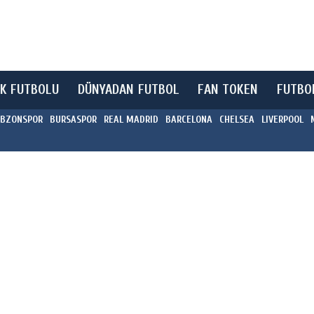
K FUTBOLU
DÜNYADAN FUTBOL
FAN TOKEN
FUTBO
BZONSPOR
BURSASPOR
REAL MADRID
BARCELONA
CHELSEA
LIVERPOOL