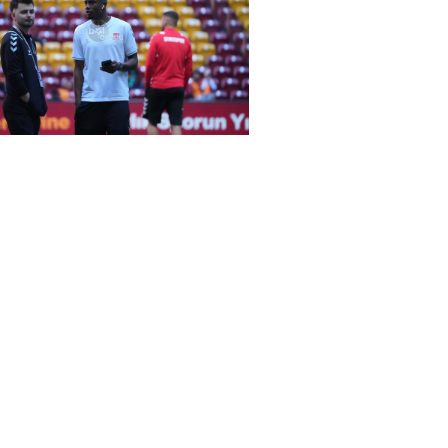
rena Galatasaray-Sivasspor maçında