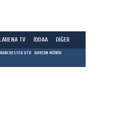
LARENA TV
İDDAA
DİĞER
MANCHESTER UTD
BAYERN MÜNİH