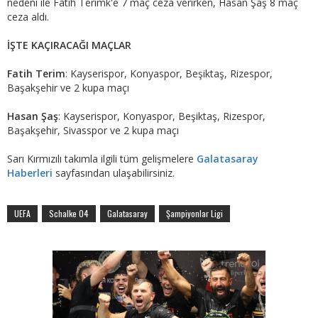
nedeni ile Fatih Terimk'e 7 maç ceza verirken, Hasan Şaş 8 maç
ceza aldı.
İŞTE KAÇIRACAĞI MAÇLAR
Fatih Terim
: Kayserispor, Konyaspor, Beşiktaş, Rizespor,
Başakşehir ve 2 kupa maçı
Hasan Şaş
: Kayserispor, Konyaspor, Beşiktaş, Rizespor,
Başakşehir, Sivasspor ve 2 kupa maçı
Sarı Kırmızılı takımla ilgili tüm gelişmelere
Galatasaray
Haberleri
sayfasından ulaşabilirsiniz.
UEFA
Schalke 04
Galatasaray
Şampiyonlar Ligi