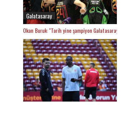
Galatasaray
Okan Buruk: "Tarih yine şampiyon Galatasaray’ı yazacak
FutbolArena Galatasaray-Sivasspor maçında