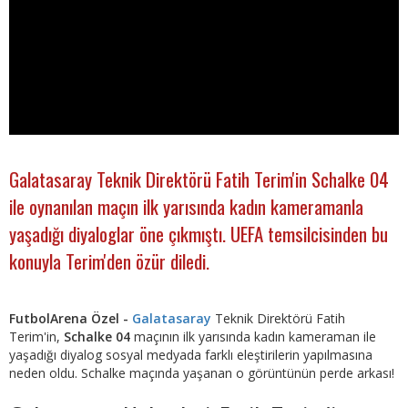
Galatasaray Teknik Direktörü Fatih Terim'in Schalke 04
ile oynanılan maçın ilk yarısında kadın kameramanla
yaşadığı diyaloglar öne çıkmıştı. UEFA temsilcisinden bu
konuyla Terim'den özür diledi.
FutbolArena Özel -
Galatasaray
Teknik Direktörü Fatih
Terim'in,
Schalke 04
maçının ilk yarısında kadın kameraman ile
yaşadığı diyalog sosyal medyada farklı eleştirilerin yapılmasına
neden oldu. Schalke maçında yaşanan o görüntünün perde arkası!