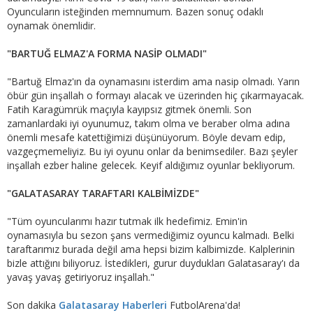
Oyuncuların isteğinden memnumum. Bazen sonuç odaklı
oynamak önemlidir.
"BARTUĞ ELMAZ'A FORMA NASİP OLMADI"
"Bartuğ Elmaz'ın da oynamasını isterdim ama nasip olmadı. Yarın
öbür gün inşallah o formayı alacak ve üzerinden hiç çıkarmayacak.
Fatih Karagümrük maçıyla kayıpsız gitmek önemli. Son
zamanlardaki iyi oyunumuz, takım olma ve beraber olma adına
önemli mesafe katettiğimizi düşünüyorum. Böyle devam edip,
vazgeçmemeliyiz. Bu iyi oyunu onlar da benimsediler. Bazı şeyler
inşallah ezber haline gelecek. Keyif aldığımız oyunlar bekliyorum.
"GALATASARAY TARAFTARI KALBİMİZDE"
"Tüm oyuncularımı hazır tutmak ilk hedefimiz. Emin'in
oynamasıyla bu sezon şans vermediğimiz oyuncu kalmadı. Belki
taraftarımız burada değil ama hepsi bizim kalbimizde. Kalplerinin
bizle attığını biliyoruz. İstedikleri, gurur duydukları Galatasaray'ı da
yavaş yavaş getiriyoruz inşallah."
Son dakika
Galatasaray Haberleri
FutbolArena'da!