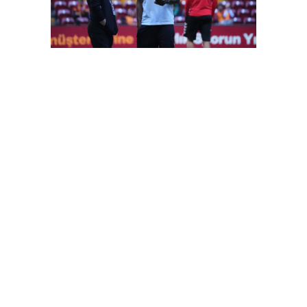
FutbolArena Galatasaray-Sivasspor maçında