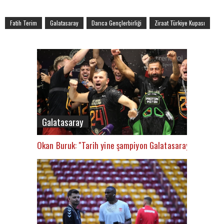
Fatih Terim
Galatasaray
Darıca Gençlerbirliği
Ziraat Türkiye Kupası
Galatasaray
Okan Buruk: "Tarih yine şampiyon Galatasaray’ı yazacak