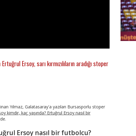
FutbolA
rtuğrul Ersoy, sarı kırmızılıların aradığı stoper
nan Yılmaz, Galatasaray'a yazılan Bursasporlu stoper
soy kimdir, kaç yaşında? Ertuğrul Ersoy nasıl bir
zde.
uğrul Ersoy nasıl bir futbolcu?