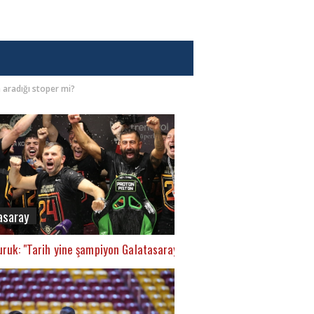
n aradığı stoper mi?
asaray
ruk: "Tarih yine şampiyon Galatasaray’ı yazacak"