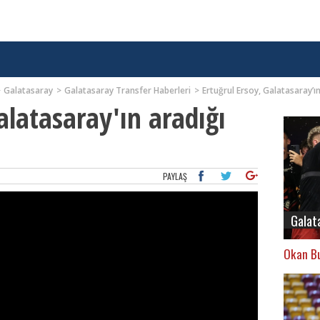
Galatasaray
Galatasaray Transfer Haberleri
Ertuğrul Ersoy, Galatasaray’ı
alatasaray'ın aradığı
PAYLAŞ
Galat
Okan Bu