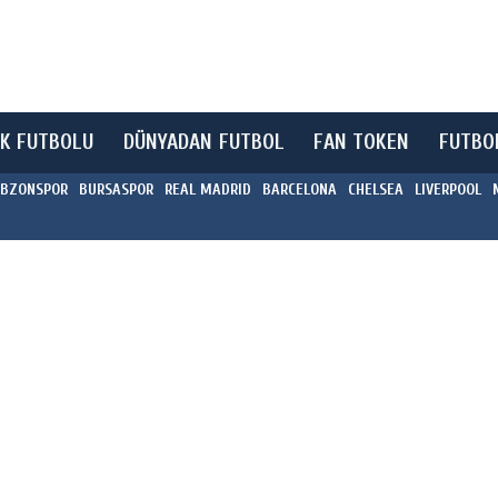
K FUTBOLU
DÜNYADAN FUTBOL
FAN TOKEN
FUTBO
BZONSPOR
BURSASPOR
REAL MADRID
BARCELONA
CHELSEA
LIVERPOOL