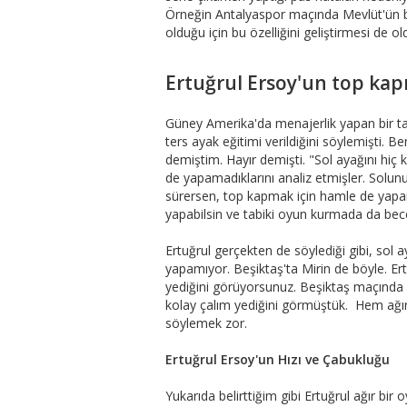
Örneğin Antalyaspor maçında Mevlüt'ün bu ş
olduğu için bu özelliğini geliştirmesi de o
Ertuğrul Ersoy'un top kap
Güney Amerika'da menajerlik yapan bir t
ters ayak eğitimi verildiğini söylemişti.
demiştim. Hayır demişti. "Sol ayağını hiç
de yapamadıklarını analiz etmişler. Solu
sürersen, top kapmak için hamle de yapam
yapabilsin ve tabiki oyun kurmada da beceril
Ertuğrul gerçekten de söylediği gibi, sol 
yapamıyor. Beşiktaş'ta Mirin de böyle. Er
yediğini görüyorsunuz. Beşiktaş maçında Bu
kolay çalım yediğini görmüştük. Hem ağır 
söylemek zor.
Ertuğrul Ersoy'un Hızı ve Çabukluğu
Yukarıda belirttiğim gibi Ertuğrul ağır bir 