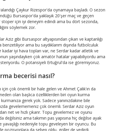
iralandığı Çaykur Rizespor'da oynamaya başladı. O sezon
döndüğü Bursaspor'da yaklaşık 20'şer maç ve geçen
 stoper için iyi deneyim edindi ama bu dört sezonda,
rdiğini söylemek zor.
dar Aziz gibi Bursaspor altyapısından çıkan ve kaptanlığı
'a benzetiliyor ama bu saydıklarım dışında futbolculuk
r kadar iyi hava topları var, ne Serdar kadar atletik ve
ar onun yaşındayken çok amatör hatalar yapabiliyordu ama
steriyordu. O potansiyeli Ertuğrul'da ise göremiyoruz.
rma becerisi nasıl?
çin çok önemli bir hale gelen ve Ahmet Çalık'ın da
eden olan başlıca özelliklerden biri oyun kurma
un kurmanıza gerek yok. Sadece yanınızdakine bile
ğınızda gevelememeniz çok önemli. Serdar Aziz oyun
dan net ve hızlı çıkarır. Topu gevelemez ve oyunu
 değilsiniz ama takımın pas yapısına hiç değilse ayak
e yavaşlığı nedeniyle topu geveleyen bir oyuncu. Bu
le pozisyonlara da sebep oldu, goller de yedirdi.