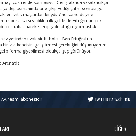
nmayı çok ileride kurmasıydı. Geniş alanda yakalandıkça
aşa deplasmanında öne çıkıp yediği çalım sonrası gol
ki en kritik maçlardan biriydi. Yine küme düşme
urumspor'a karşı yedikleri ilk golde de Ertuğrul'un çok
inde çok rahat hareket edip golü attığını görmüştük.
seviyesinden uzak bir futbolcu. Ben Ertuğrul'un
 birlikte kendisini geliştirmesi gerektiğini düşünüyorum.
a gelip forma giyebilmesi oldukça güç görünüyor.
olArena'da!
 AA resmi abonesidir
TWITTER’DA TAKİP EDİN
LARI
DİĞER