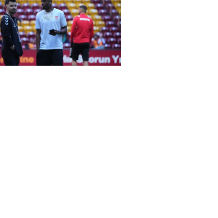
rena Galatasaray-Sivasspor maçında