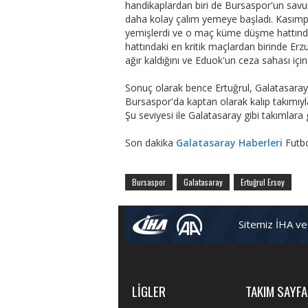
handikaplardan biri de Bursaspor'un savu
daha kolay çalım yemeye başladı. Kasımp
yemişlerdi ve o maç küme düşme hattında
hattındaki en kritik maçlardan birinde Erz
ağır kaldığını ve Eduok'un ceza sahası iç
Sonuç olarak bence Ertuğrul, Galatasaray 
Bursaspor'da kaptan olarak kalıp takımıyla
Şu seviyesi ile Galatasaray gibi takımlar
Son dakika
Galatasaray Haberleri
Futb
Bursaspor
Galatasaray
Ertuğrul Ersoy
Sitemiz İHA ve
LİGLER
TAKIM SAYFA