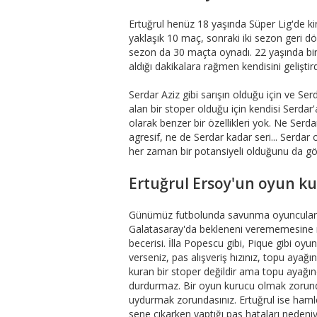
Ertuğrul henüz 18 yaşında Süper Lig'de k
yaklaşık 10 maç, sonraki iki sezon geri 
sezon da 30 maçta oynadı. 22 yaşında bir
aldığı dakikalara rağmen kendisini gelişti
Serdar Aziz gibi sarışın olduğu için ve Ser
alan bir stoper olduğu için kendisi Serdar
olarak benzer bir özellikleri yok. Ne Serda
agresif, ne de Serdar kadar seri... Serd
her zaman bir potansiyeli olduğunu da gö
Ertuğrul Ersoy'un oyun ku
Günümüz futbolunda savunma oyuncuları i
Galatasaray'da bekleneni verememesine n
becerisi. İlla Popescu gibi, Pique gibi oy
verseniz, pas alışveriş hızınız, topu aya
kuran bir stoper değildir ama topu ayağın
durdurmaz. Bir oyun kurucu olmak zorunda
uydurmak zorundasınız. Ertuğrul ise haml
sene çıkarken yaptığı pas hataları nedeniy