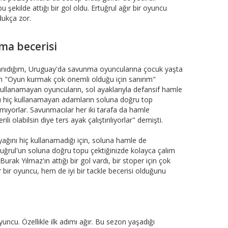
ekilde attığı bir gol oldu. Ertuğrul ağır bir oyuncu
ldukça zor.
ma becerisi
anıdığım, Uruguay'da savunma oyuncularına çocuk yaşta
 Ben "Oyun kurmak çok önemli olduğu için sanırım"
 kullanamayan oyuncuların, sol ayaklarıyla defansif hamle
nu hiç kullanamayan adamların soluna doğru top
ıyorlar. Savunmacılar her iki tarafa da hamle
i olabilsin diye ters ayak çalıştırılıyorlar" demişti.
ayağını hiç kullanamadığı için, soluna hamle de
tuğrul'un soluna doğru topu çektiğinizde kolayca çalım
rak Yılmaz'ın attığı bir gol vardı, bir stoper için çok
bir oyuncu, hem de iyi bir tackle becerisi olduğunu
oyuncu. Özellikle ilk adımı ağır. Bu sezon yaşadığı