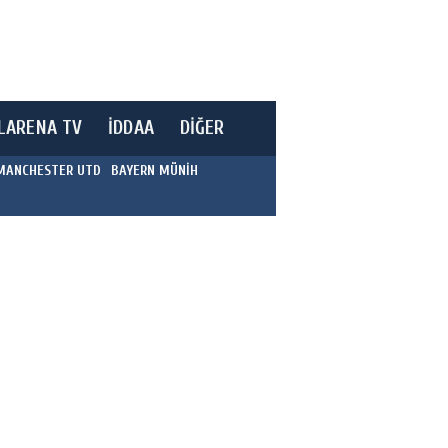
LARENA TV
İDDAA
DİĞER
MANCHESTER UTD
BAYERN MÜNİH