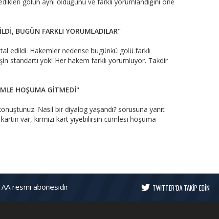
dikleri golün aynı olduğunu ve farklı yorumlandığını öne
İLDİ, BUGÜN FARKLI YORUMLADILAR"
ptal edildi. Hakemler nedense bugünkü golü farklı
işin standartı yok! Her hakem farklı yorumluyor. Takdir
ÜMLE HOŞUMA GİTMEDİ"
onuştunuz. Nasıl bir diyalog yaşandı? sorusuna yanıt
artın var, kırmızı kart yiyebilirsin cümlesi hoşuma
 AA resmi abonesidir
TWITTER’DA TAKİP EDİN