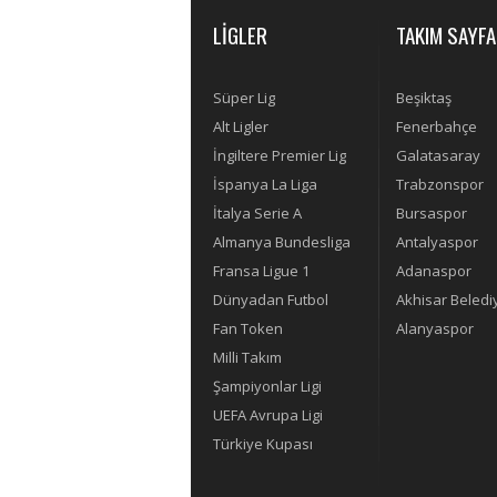
LİGLER
TAKIM SAYFA
Süper Lig
Beşiktaş
Alt Ligler
Fenerbahçe
İngiltere Premier Lig
Galatasaray
İspanya La Liga
Trabzonspor
İtalya Serie A
Bursaspor
Almanya Bundesliga
Antalyaspor
Fransa Ligue 1
Adanaspor
Dünyadan Futbol
Akhisar Beledi
Fan Token
Alanyaspor
Milli Takım
Şampiyonlar Ligi
UEFA Avrupa Ligi
Türkiye Kupası