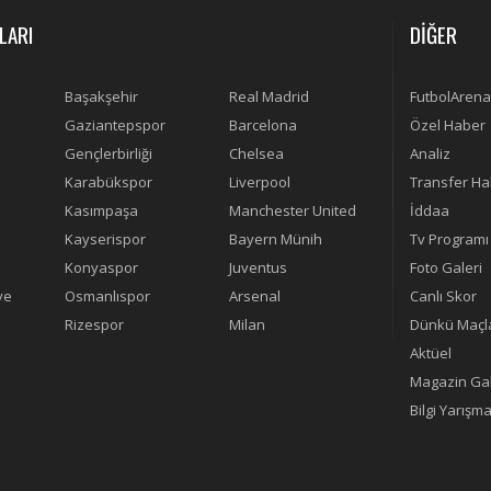
LARI
DİĞER
Başakşehir
Real Madrid
FutbolArena
Gaziantepspor
Barcelona
Özel Haber
Gençlerbirliği
Chelsea
Analiz
Karabükspor
Liverpool
Transfer Ha
Kasımpaşa
Manchester United
İddaa
Kayserispor
Bayern Münih
Tv Programı
Konyaspor
Juventus
Foto Galeri
ye
Osmanlıspor
Arsenal
Canlı Skor
Rizespor
Milan
Dünkü Maçl
Aktüel
Magazin Gal
Bilgi Yarışma