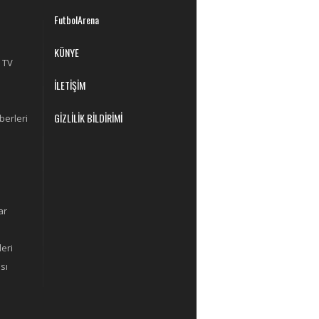
FutbolArena
KÜNYE
 TV
İLETİŞİM
GİZLİLİK BİLDİRİMİ
berleri
ar
eri
sı