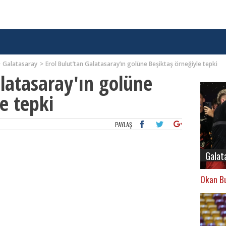
Galatasaray
Erol Bulut’tan Galatasaray’ın golüne Beşiktaş örneğiyle tepki
alatasaray'ın golüne
e tepki
PAYLAŞ
Galat
Okan Bu