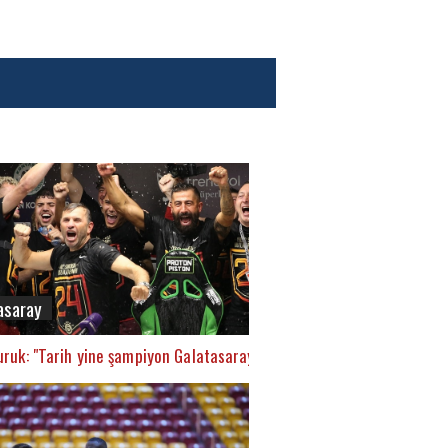
asaray
ruk: "Tarih yine şampiyon Galatasaray’ı yazacak"