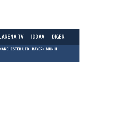
LARENA TV
İDDAA
DİĞER
MANCHESTER UTD
BAYERN MÜNİH