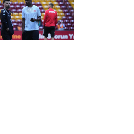
rena Galatasaray-Sivasspor maçında