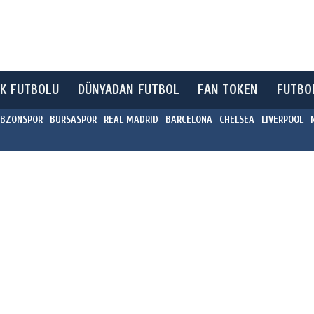
K FUTBOLU
DÜNYADAN FUTBOL
FAN TOKEN
FUTBO
BZONSPOR
BURSASPOR
REAL MADRID
BARCELONA
CHELSEA
LIVERPOOL