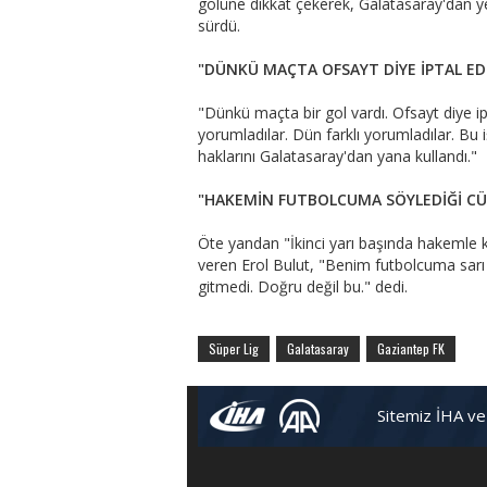
golüne dikkat çekerek, Galatasaray'dan ye
sürdü.
"DÜNKÜ MAÇTA OFSAYT DİYE İPTAL ED
"Dünkü maçta bir gol vardı. Ofsayt diye i
yorumladılar. Dün farklı yorumladılar. Bu 
haklarını Galatasaray'dan yana kullandı."
"HAKEMİN FUTBOLCUMA SÖYLEDİĞİ C
Öte yandan "İkinci yarı başında hakemle k
veren Erol Bulut, "Benim futbolcuma sarı k
gitmedi. Doğru değil bu." dedi.
Süper Lig
Galatasaray
Gaziantep FK
Sitemiz İHA ve