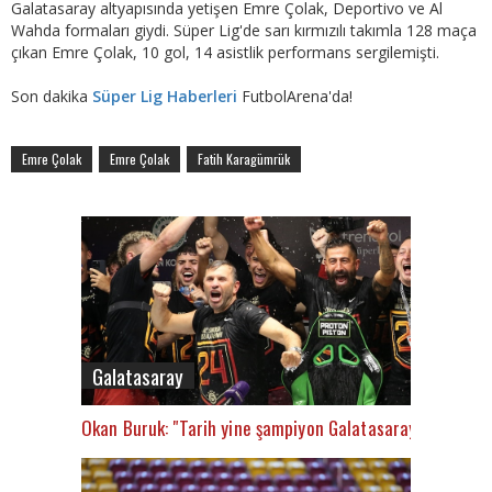
Galatasaray altyapısında yetişen Emre Çolak, Deportivo ve Al
Wahda formaları giydi. Süper Lig'de sarı kırmızılı takımla 128 maça
çıkan Emre Çolak, 10 gol, 14 asistlik performans sergilemişti.
Son dakika
Süper Lig Haberleri
FutbolArena'da!
Emre Çolak
Emre Çolak
Fatih Karagümrük
Galatasaray
Okan Buruk: "Tarih yine şampiyon Galatasaray’ı yazacak