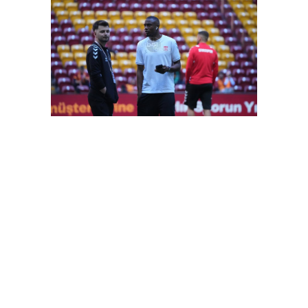
FutbolArena Galatasaray-Sivasspor maçında