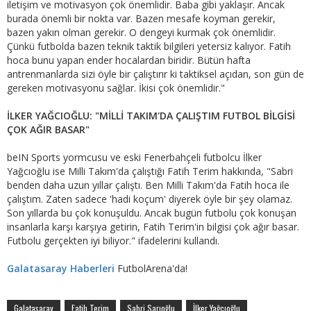
iletişim ve motivasyon çok önemlidir. Baba gibi yaklaşır. Ancak
burada önemli bir nokta var. Bazen mesafe koyman gerekir,
bazen yakın olman gerekir. O dengeyi kurmak çok önemlidir.
Çünkü futbolda bazen teknik taktik bilgileri yetersiz kalıyor. Fatih
hoca bunu yapan ender hocalardan biridir. Bütün hafta
antrenmanlarda sizi öyle bir çalıştırır ki taktiksel açıdan, son gün de
gereken motivasyonu sağlar. İkisi çok önemlidir."
İLKER YAĞCIOĞLU: "MİLLİ TAKIM'DA ÇALIŞTIM FUTBOL BİLGİSİ
ÇOK AĞIR BASAR"
beIN Sports yormcusu ve eski Fenerbahçeli futbolcu İlker
Yağcıoğlu ise Milli Takım'da çalıştığı Fatih Terim hakkında, "Sabri
benden daha uzun yıllar çalıştı. Ben Milli Takım'da Fatih hoca ile
çalıştım. Zaten sadece 'hadi koçum' diyerek öyle bir şey olamaz.
Son yıllarda bu çok konuşuldu. Ancak bugün futbolu çok konuşan
insanlarla karşı karşıya getirin, Fatih Terim'in bilgisi çok ağır basar.
Futbolu gerçekten iyi biliyor." ifadelerini kullandı.
Galatasaray Haberleri
FutbolArena'da!
Galatasaray
Fatih Terim
Sabri Sarıoğlu
İlker Yağcıoğlu