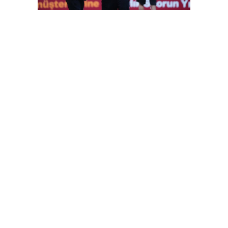
FutbolArena Galatasaray-Sivasspor maçında