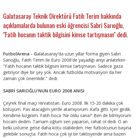
Galatasaray Teknik Direktörü Fatih Terim hakkında
açıklamalarda bulunan eski öğrencisi Sabri Sarıoğlu,
"Fatih hocanın taktik bilgisini kimse tartışmasın" dedi.
FutbolArena - G
alatasaray'da uzun yıllar forma giyen Sabri
Sarıoğlu, Fatih Terim ile Euro 2008'de yaşadığı anıyı anlatırken
"Fatih hocanın taktik bilgisini kimse tartışmasın. Sadece gaza
getiriyor diye bir şey yok. Ancak futbolda motivasyon da her
zaman çok önemlidir." dedi.
SABRİ SARIOĞLU'NUN EURO 2008 ANISI
Çeyrek final maçı Hırvatistan. Euro 2008. İlk 15-20 dakika çok
kötüyüm. Pas atacağım yerde atamıyorum. Kafa gitti. İçeri girdik.
Kendime kızgınım. Fatih hoca 'Ne oldu sana?' Ben de bilmiyorum
hocam dedim. Tamam oğlum sen yaparsın, rahat ol dedi. O an
belki üstüme gelse daha kötü olabilirdim. Her futbolcunun başına
gelebilir sonuçta. Fatih hoca çok iyi bir taktisyendir ama bazen