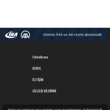
Sitemiz İHA ve AA resmi abonesidir
FutbolArena
KÜNYE
İLETİŞİM
GİZLİLİK BİLDİRİMİ
Hiçbir yazı,materyal veya resimler izinsiz kopyalanamaz. Futbolarena ©