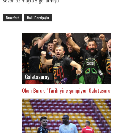
sezon 33 maçta 5 gol atmıştı.
Brnetford
Halil Dervişoğlu
Galatasaray
Okan Buruk: "Tarih yine şampiyon Galatasaray’ı yazacak