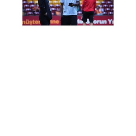
FutbolArena Galatasaray-Sivasspor maçında